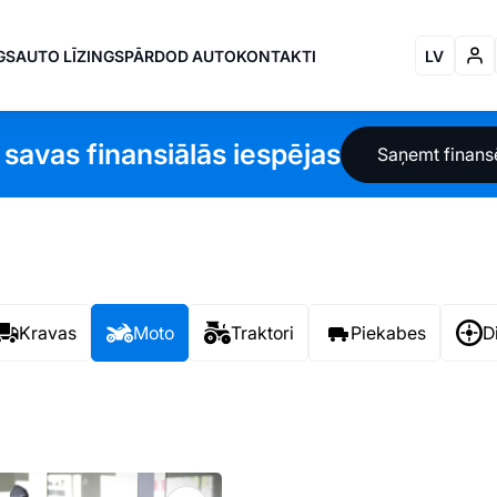
GS
AUTO LĪZINGS
PĀRDOD AUTO
KONTAKTI
LV
 savas finansiālās iespējas
Saņemt finan
Kravas
Moto
Traktori
Piekabes
D