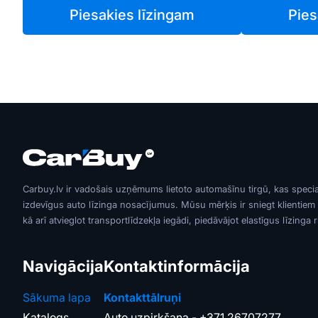
Piesakies līzingam
Pies
Carbuy.lv ir vadošais uzņēmums lietoto automašīnu tirgū, kas speci
izdevīgus auto līzinga nosacījumus. Mūsu mērķis ir sniegt klientiem
kā arī atvieglot transportlīdzekļa iegādi, piedāvājot elastīgus līzinga 
Navigācija
Kontaktinformācija
Sākuma lapa
Kontakttālruņi
Katalogs
Auto uzpirkšana -
+371 26707277