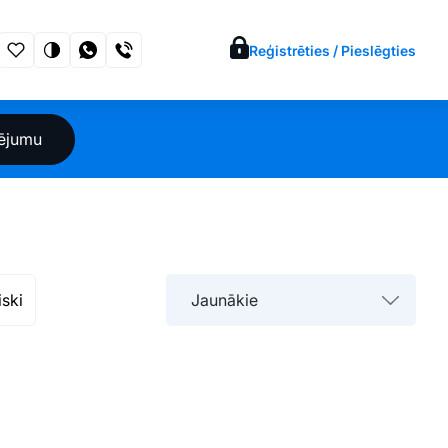
Reģistrēties / Pieslēgties
sējumu
iski
Jaunākie