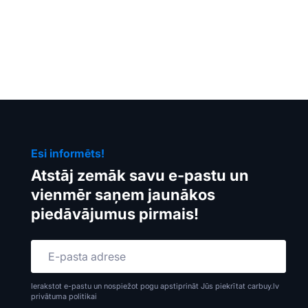
Esi informēts!
Atstāj zemāk savu e-pastu un
vienmēr saņem jaunākos
piedāvājumus pirmais!
Ierakstot e-pastu un nospiežot pogu apstiprināt Jūs piekrītat carbuy.lv
privātuma politikai