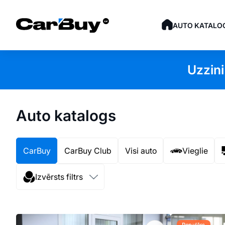
AUTO KATALO
Uzzini
Auto katalogs
CarBuy
CarBuy Club
Visi auto
Vieglie
Izvērsts filtrs