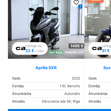
Populārs
Pievienot favorīt
1
Pilna cena
1495 €
Līzings no
Līzin
22 €
31 €
/ mēn
Zem tirgus
Pārliecība: 62%
Aprilia SXR
Suz
Gads
2022
Gads
Dzinējs
1.6L Benzīns
Dzinējs
Ātrumkārba
Automāts
Ātrumkārba
Atrodās
Dārzciema iela 58, Rīga
Atrodās