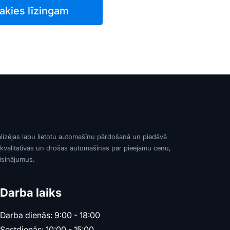
akies līzingam
alizējas labu lietotu automašīnu pārdošanā un piedāvā
 kvalitatīvas un drošas automašīnas par pieejamu cenu,
risinājumus.
Darba laiks
Darba dienās: 9:00 - 18:00
Sestdienās: 10:00 - 15:00