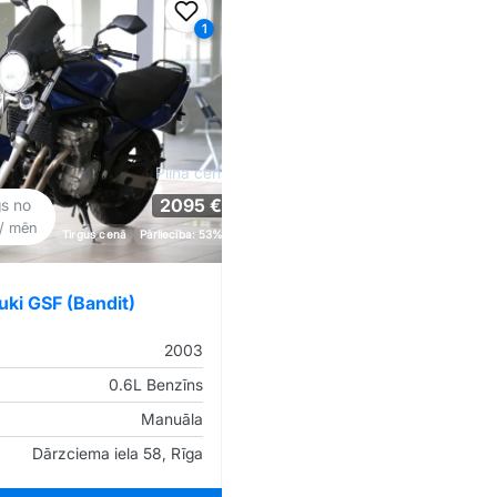
iem
Pievienot favorītiem
1
Pilna cena
2095 €
gs no
/ mēn
Tirgus cenā
Pārliecība: 53%
uki GSF (Bandit)
2003
0.6L Benzīns
Manuāla
Dārzciema iela 58, Rīga