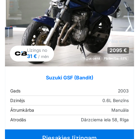
Pilna cena
2095 €
Līzings no
31 €
/ mēn
Tirgus cenā
Pārliecība: 53%
Suzuki GSF (Bandit)
Gads
2003
Dzinējs
0.6L Benzīns
Ātrumkārba
Manuāla
Atrodās
Dārzciema iela 58, Rīga
Piesakies līzingam