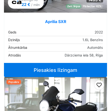
22 €
/ mēn
Zem tirgus
Pārliecība: 62%
Aprilia SXR
Gads
2022
Dzinējs
1.6L Benzīns
Ātrumkārba
Automāts
Atrodās
Dārzciema iela 58, Rīga
Piesakies līzingam
Populārs
Pievi