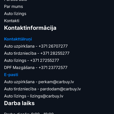
Par mums
Auto līzings
Kontakti
Kontaktinformācija
Kontakttālruņi
Auto uzpirkšana -
+371 26707277
Auto tirdzniecība -
+371 28255277
Auto līzings -
+371 27255277
DPF Mazgāšana -
+371 23772577
E-pasti
Auto uzpirkšana -
perkam@carbuy.lv
Auto tirdzniecība -
pardodam@carbuy.lv
Auto līzings -
lizings@carbuy.lv
Darba laiks