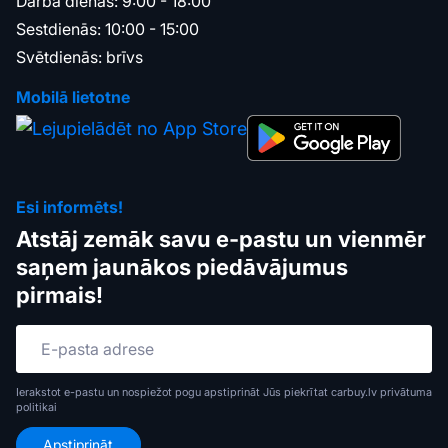
Darba dienās: 9:00 - 18:00
Sestdienās: 10:00 - 15:00
Svētdienās: brīvs
Mobilā lietotne
Esi informēts!
Atstāj zemāk savu e-pastu un vienmēr
saņem jaunākos piedāvājumus
pirmais!
Ierakstot e-pastu un nospiežot pogu apstiprināt Jūs piekrītat carbuy.lv
privātuma
politikai