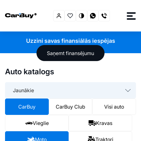
Uzzini savas finansiālās iespējas
Saņemt finansējumu
Auto katalogs
Jaunākie
CarBuy
CarBuy Club
Visi auto
Vieglie
Kravas
Moto
Traktori