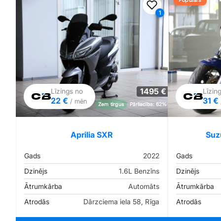
Populārs
Pievienot favorīt
1
Pilna cena
1495 €
Līzings no
Līzin
22 €
31 €
/ mēn
Zem tirgus
Pārliecība: 62%
Aprilia SXR
Suz
Gads
2022
Gads
Dzinējs
1.6L Benzīns
Dzinējs
Ātrumkārba
Automāts
Ātrumkārba
Atrodās
Dārzciema iela 58, Rīga
Atrodās