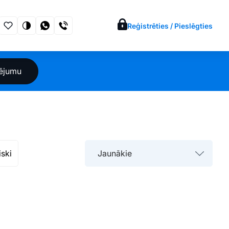
Reģistrēties / Pieslēgties
sējumu
iski
Jaunākie