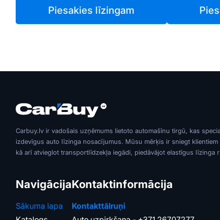
Piesakies līzingam
Pies
Carbuy.lv ir vadošais uzņēmums lietoto automašīnu tirgū, kas speci
izdevīgus auto līzinga nosacījumus. Mūsu mērķis ir sniegt klientiem
kā arī atvieglot transportlīdzekļa iegādi, piedāvājot elastīgus līzinga 
Navigācija
Kontaktinformācija
Sākuma lapa
Kontakttālruņi
Katalogs
Auto uzpirkšana -
+371 26707277