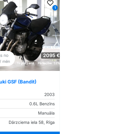
iem
Pievienot favorītiem
1
Pilna cena
2095 €
gs no
/ mēn
Tirgus cenā
Pārliecība: 53%
uki GSF (Bandit)
2003
0.6L Benzīns
Manuāla
Dārzciema iela 58, Rīga