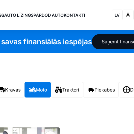
GS
AUTO LĪZINGS
PĀRDOD AUTO
KONTAKTI
LV
 savas finansiālās iespējas
Saņemt finan
Kravas
Moto
Traktori
Piekabes
D