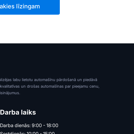
akies līzingam
alizējas labu lietotu automašīnu pārdošanā un piedāvā
 kvalitatīvas un drošas automašīnas par pieejamu cenu,
risinājumus.
Darba laiks
Darba dienās: 9:00 - 18:00
Sestdienās: 10:00 - 15:00