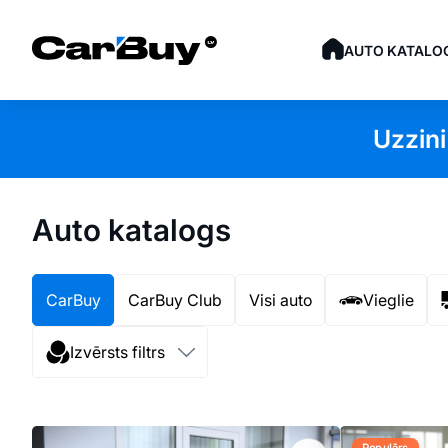
AUTO KATALO
Uzzini
Auto katalogs
CarBuy
CarBuy Club
Visi auto
Vieglie
Izvērsts filtrs