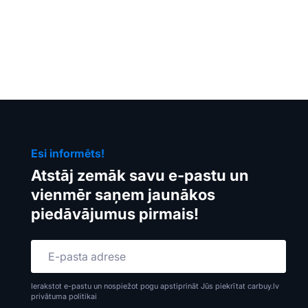
Esi informēts!
Atstāj zemāk savu e-pastu un
vienmēr saņem jaunākos
piedāvājumus pirmais!
Ierakstot e-pastu un nospiežot pogu apstiprināt Jūs piekrītat carbuy.lv
privātuma politikai