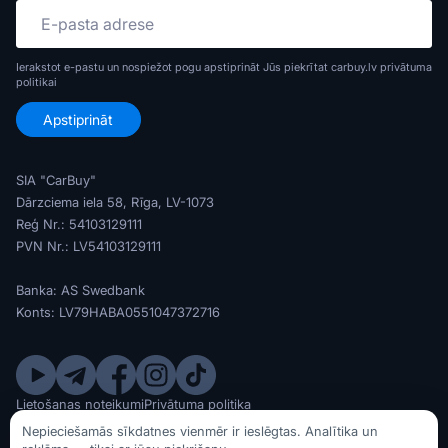
Ierakstot e-pastu un nospiežot pogu apstiprināt Jūs piekrītat carbuy.lv
privātuma
politikai
SIA "CarBuy"
Dārzciema iela 58, Rīga, LV-1073
Reģ Nr.: 54103129111
PVN Nr.: LV54103129111
Banka: AS Swedbank
Konts: LV79HABA0551047372716
Lietošanas noteikumi
Privātuma politika
© SIA CarBuy 2020 - 2026
Nepieciešamās sīkdatnes vienmēr ir ieslēgtas. Analītika un