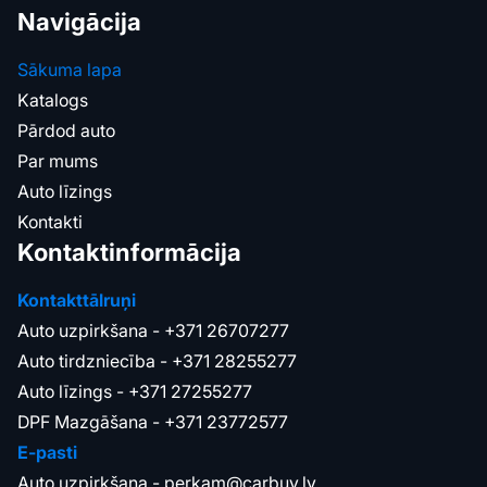
Navigācija
Sākuma lapa
Katalogs
Pārdod auto
Par mums
Auto līzings
Kontakti
Kontaktinformācija
Kontakttālruņi
Auto uzpirkšana -
+371 26707277
Auto tirdzniecība -
+371 28255277
Auto līzings -
+371 27255277
DPF Mazgāšana -
+371 23772577
E-pasti
Auto uzpirkšana -
perkam@carbuy.lv