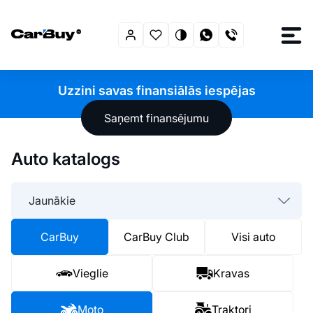
Uzzini savas finansiālās iespējas
Saņemt finansējumu
Auto katalogs
Jaunākie
CarBuy
CarBuy Club
Visi auto
Vieglie
Kravas
Moto
Traktori