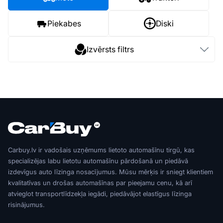
Piekabes
Diski
Izvērsts filtrs
Carbuy.lv ir vadošais uzņēmums lietoto automašīnu tirgū, kas
specializējas labu lietotu automašīnu pārdošanā un piedāvā
izdevīgus auto līzinga nosacījumus. Mūsu mērķis ir sniegt klientiem
kvalitatīvas un drošas automašīnas par pieejamu cenu, kā arī
atvieglot transportlīdzekļa iegādi, piedāvājot elastīgus līzinga
risinājumus.