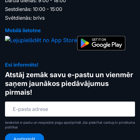
Darba dienās: 9:00 - 18:00
Sestdienās: 10:00 - 15:00
Svētdienās: brīvs
Mobilā lietotne
Esi informēts!
Atstāj zemāk savu e-pastu un vienmēr
saņem jaunākos piedāvājumus
pirmais!
Ierakstot e-pastu un nospiežot pogu apstiprināt Jūs piekrītat carbuy.lv
privātuma
politikai