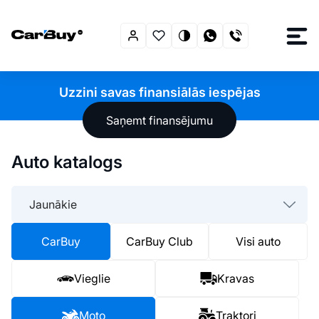
Uzzini savas finansiālās iespējas
Saņemt finansējumu
Auto katalogs
Jaunākie
CarBuy
CarBuy Club
Visi auto
Vieglie
Kravas
Moto
Traktori