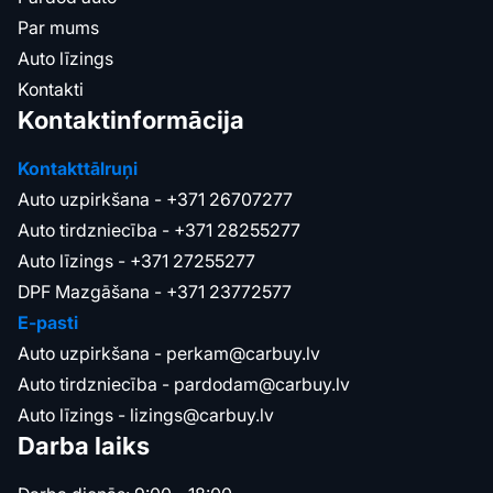
Par mums
Auto līzings
Kontakti
Kontaktinformācija
Kontakttālruņi
Auto uzpirkšana -
+371 26707277
Auto tirdzniecība -
+371 28255277
Auto līzings -
+371 27255277
DPF Mazgāšana -
+371 23772577
E-pasti
Auto uzpirkšana -
perkam@carbuy.lv
Auto tirdzniecība -
pardodam@carbuy.lv
Auto līzings -
lizings@carbuy.lv
Darba laiks