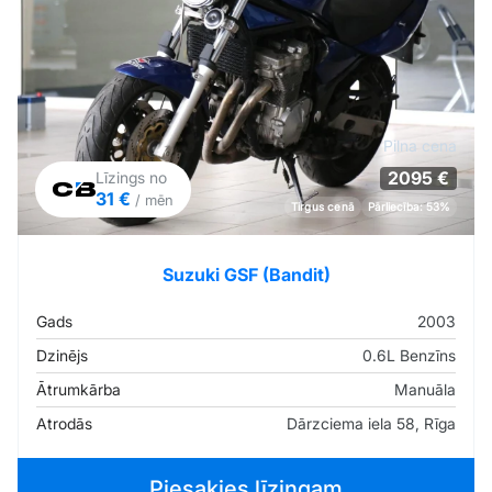
Pilna cena
2095 €
Līzings no
31 €
/ mēn
Tirgus cenā
Pārliecība: 53%
Suzuki GSF (Bandit)
Gads
2003
Dzinējs
0.6L Benzīns
Ātrumkārba
Manuāla
Atrodās
Dārzciema iela 58, Rīga
Piesakies līzingam