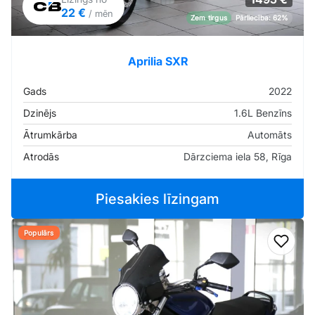
22 €
/ mēn
Zem tirgus
Pārliecība: 62%
Aprilia SXR
Gads
2022
Dzinējs
1.6L Benzīns
Ātrumkārba
Automāts
Atrodās
Dārzciema iela 58, Rīga
Piesakies līzingam
Populārs
Pievi