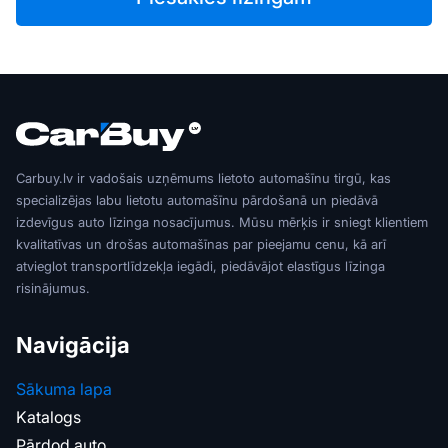
Carbuy.lv ir vadošais uzņēmums lietoto automašīnu tirgū, kas
specializējas labu lietotu automašīnu pārdošanā un piedāvā
izdevīgus auto līzinga nosacījumus. Mūsu mērķis ir sniegt klientiem
kvalitatīvas un drošas automašīnas par pieejamu cenu, kā arī
atvieglot transportlīdzekļa iegādi, piedāvājot elastīgus līzinga
risinājumus.
Navigācija
Sākuma lapa
Katalogs
Pārdod auto