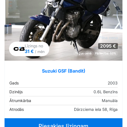
Pilna cena
2095 €
Līzings no
31 €
/ mēn
Tirgus cenā
Pārliecība: 53%
Suzuki GSF (Bandit)
Gads
2003
Dzinējs
0.6L Benzīns
Ātrumkārba
Manuāla
Atrodās
Dārzciema iela 58, Rīga
Piesakies līzingam