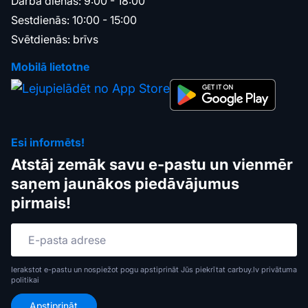
Darba dienās: 9:00 - 18:00
Sestdienās: 10:00 - 15:00
Svētdienās: brīvs
Mobilā lietotne
Esi informēts!
Atstāj zemāk savu e-pastu un vienmēr
saņem jaunākos piedāvājumus
pirmais!
Ierakstot e-pastu un nospiežot pogu apstiprināt Jūs piekrītat carbuy.lv
privātuma
politikai