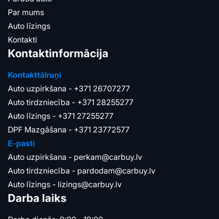
Par mums
Auto līzings
Kontakti
Kontaktinformācija
Kontakttālruņi
Auto uzpirkšana -
+371 26707277
Auto tirdzniecība -
+371 28255277
Auto līzings -
+371 27255277
DPF Mazgāšana -
+371 23772577
E-pasti
Auto uzpirkšana -
perkam@carbuy.lv
Auto tirdzniecība -
pardodam@carbuy.lv
Auto līzings -
lizings@carbuy.lv
Darba laiks