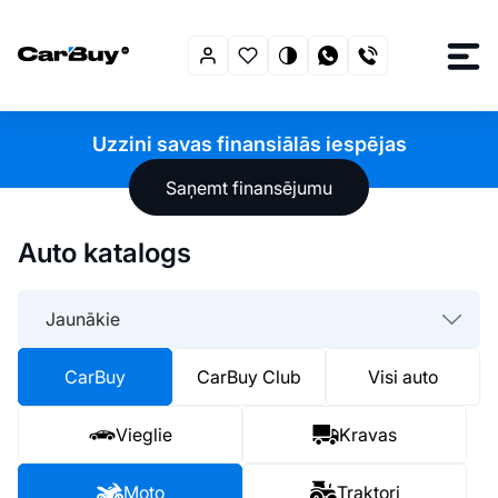
Uzzini savas finansiālās iespējas
Saņemt finansējumu
Auto katalogs
Jaunākie
CarBuy
CarBuy Club
Visi auto
Vieglie
Kravas
Moto
Traktori