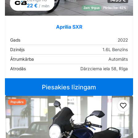
22 €
/ mēn
Zem tirgus
Pārliecība: 62%
Aprilia SXR
Gads
2022
Dzinējs
1.6L Benzīns
Ātrumkārba
Automāts
Atrodās
Dārzciema iela 58, Rīga
Piesakies līzingam
Populārs
Pievi