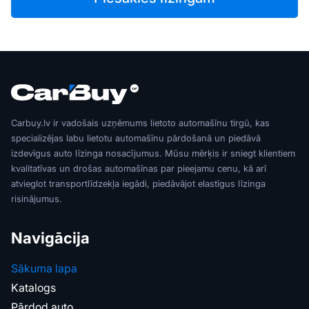
Carbuy.lv ir vadošais uzņēmums lietoto automašīnu tirgū, kas
specializējas labu lietotu automašīnu pārdošanā un piedāvā
izdevīgus auto līzinga nosacījumus. Mūsu mērķis ir sniegt klientiem
kvalitatīvas un drošas automašīnas par pieejamu cenu, kā arī
atvieglot transportlīdzekļa iegādi, piedāvājot elastīgus līzinga
risinājumus.
Navigācija
Sākuma lapa
Katalogs
Pārdod auto