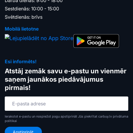
Darba dienās: 9:00 - 18:00
Sestdienās: 10:00 - 15:00
Svētdienās: brīvs
Mobilā lietotne
Esi informēts!
Atstāj zemāk savu e-pastu un vienmēr
saņem jaunākos piedāvājumus
pirmais!
Ierakstot e-pastu un nospiežot pogu apstiprināt Jūs piekrītat carbuy.lv
privātuma
politikai