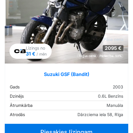
Pilna cena
2095 €
Līzings no
31 €
/ mēn
Tirgus cenā
Pārliecība: 53%
Suzuki GSF (Bandit)
Gads
2003
Dzinējs
0.6L Benzīns
Ātrumkārba
Manuāla
Atrodās
Dārzciema iela 58, Rīga
Piesakies līzingam