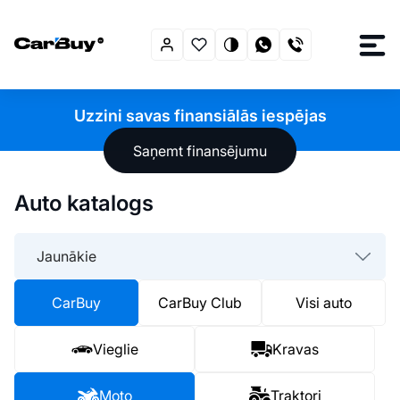
Uzzini savas finansiālās iespējas
Saņemt finansējumu
Auto katalogs
Jaunākie
CarBuy
CarBuy Club
Visi auto
Vieglie
Kravas
Moto
Traktori