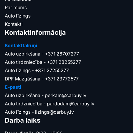
Par mums
Auto līzings
Kontakti
Kontaktinformācija
Kontakttālruņi
Auto uzpirkšana -
+371 26707277
Auto tirdzniecība -
+371 28255277
Auto līzings -
+371 27255277
DPF Mazgāšana -
+371 23772577
E-pasti
Auto uzpirkšana -
perkam@carbuy.lv
Auto tirdzniecība -
pardodam@carbuy.lv
Auto līzings -
lizings@carbuy.lv
Darba laiks