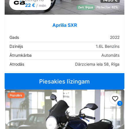
22 €
/ mēn
Zem tirgus
Pārliecība: 62%
Aprilia SXR
Gads
2022
Dzinējs
1.6L Benzīns
Ātrumkārba
Automāts
Atrodās
Dārzciema iela 58, Rīga
Piesakies līzingam
Populārs
Pievi
1