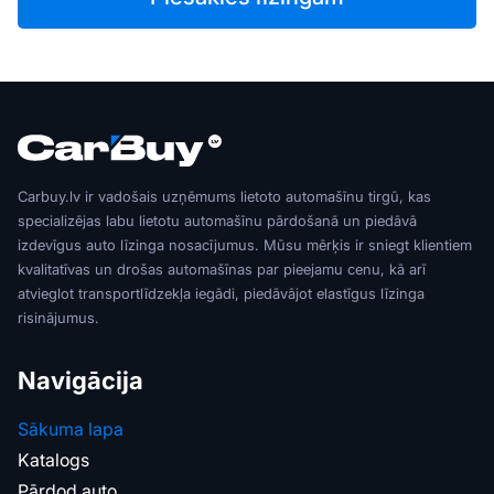
Carbuy.lv ir vadošais uzņēmums lietoto automašīnu tirgū, kas
specializējas labu lietotu automašīnu pārdošanā un piedāvā
izdevīgus auto līzinga nosacījumus. Mūsu mērķis ir sniegt klientiem
kvalitatīvas un drošas automašīnas par pieejamu cenu, kā arī
atvieglot transportlīdzekļa iegādi, piedāvājot elastīgus līzinga
risinājumus.
Navigācija
Sākuma lapa
Katalogs
Pārdod auto