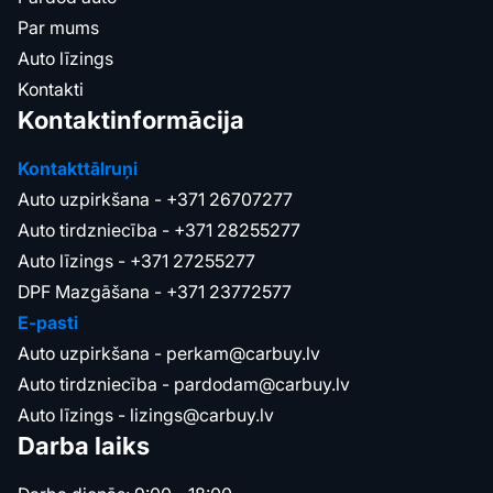
Par mums
Auto līzings
Kontakti
Kontaktinformācija
Kontakttālruņi
Auto uzpirkšana -
+371 26707277
Auto tirdzniecība -
+371 28255277
Auto līzings -
+371 27255277
DPF Mazgāšana -
+371 23772577
E-pasti
Auto uzpirkšana -
perkam@carbuy.lv
Auto tirdzniecība -
pardodam@carbuy.lv
Auto līzings -
lizings@carbuy.lv
Darba laiks