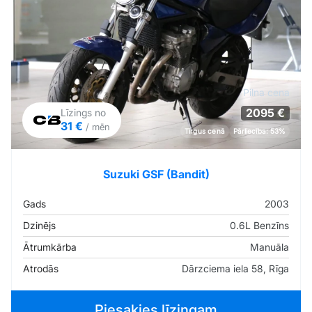
Pilna cena
2095 €
Līzings no
31 €
/ mēn
Tirgus cenā
Pārliecība: 53%
Suzuki GSF (Bandit)
Gads
2003
Dzinējs
0.6L Benzīns
Ātrumkārba
Manuāla
Atrodās
Dārzciema iela 58, Rīga
Piesakies līzingam