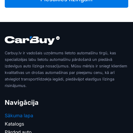
Carbuy.lv ir vadošais uzņēmums lietoto automašīnu tirgū, kas
specializējas labu lietotu automašīnu pārdošanā un piedāvā
izdevīgus auto līzinga nosacījumus. Mūsu mērķis ir sniegt klientiem
kvalitatīvas un drošas automašīnas par pieejamu cenu, kā arī
atvieglot transportlīdzekļa iegādi, piedāvājot elastīgus līzinga
risinājumus.
Navigācija
Sākuma lapa
Katalogs
Pārdod auto