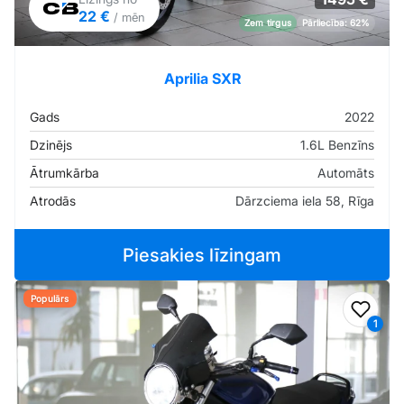
22 €
/ mēn
Zem tirgus
Pārliecība: 62%
Aprilia SXR
Gads
2022
Dzinējs
1.6L Benzīns
Ātrumkārba
Automāts
Atrodās
Dārzciema iela 58, Rīga
Piesakies līzingam
Populārs
Pievi
1