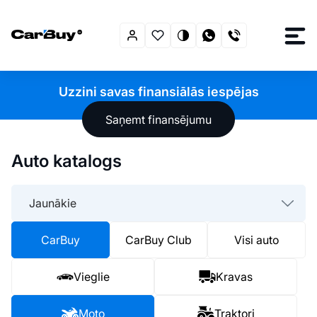
Uzzini savas finansiālās iespējas
Saņemt finansējumu
Auto katalogs
Jaunākie
CarBuy
CarBuy Club
Visi auto
Vieglie
Kravas
Moto
Traktori