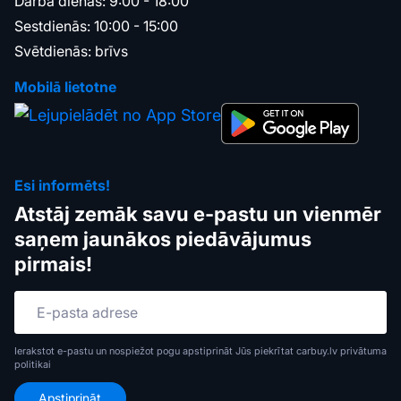
Darba dienās: 9:00 - 18:00
Sestdienās: 10:00 - 15:00
Svētdienās: brīvs
Mobilā lietotne
Esi informēts!
Atstāj zemāk savu e-pastu un vienmēr
saņem jaunākos piedāvājumus
pirmais!
Ierakstot e-pastu un nospiežot pogu apstiprināt Jūs piekrītat carbuy.lv
privātuma
politikai