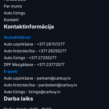
Par mums
Auto līzings
Kontakti
Kontaktinformācija
Kontakttālruņi
Auto uzpirkšana -
+371 26707277
Auto tirdzniecība -
+371 28255277
Auto līzings -
+371 27255277
DPF Mazgāšana -
+371 23772577
E-pasti
Auto uzpirkšana -
perkam@carbuy.lv
Auto tirdzniecība -
pardodam@carbuy.lv
Auto līzings -
lizings@carbuy.lv
Darba laiks