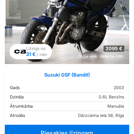
Pilna cena
2095 €
Līzings no
31 €
/ mēn
Tirgus cenā
Pārliecība: 53%
Suzuki GSF (Bandit)
Gads
2003
Dzinējs
0.6L Benzīns
Ātrumkārba
Manuāla
Atrodās
Dārzciema iela 58, Rīga
Piesakies līzingam