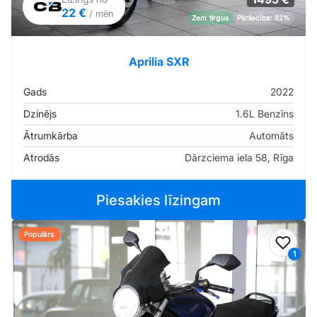
22 €
/ mēn
Zem tirgus
Pārliecība: 62%
Aprilia SXR
Gads
2022
Dzinējs
1.6L Benzīns
Ātrumkārba
Automāts
Atrodās
Dārzciema iela 58, Rīga
Piesakies līzingam
Populārs
Pievi
1