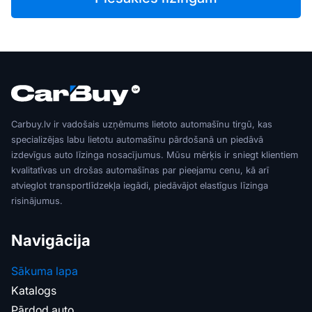
Carbuy.lv ir vadošais uzņēmums lietoto automašīnu tirgū, kas
specializējas labu lietotu automašīnu pārdošanā un piedāvā
izdevīgus auto līzinga nosacījumus. Mūsu mērķis ir sniegt klientiem
kvalitatīvas un drošas automašīnas par pieejamu cenu, kā arī
atvieglot transportlīdzekļa iegādi, piedāvājot elastīgus līzinga
risinājumus.
Navigācija
Sākuma lapa
Katalogs
Pārdod auto