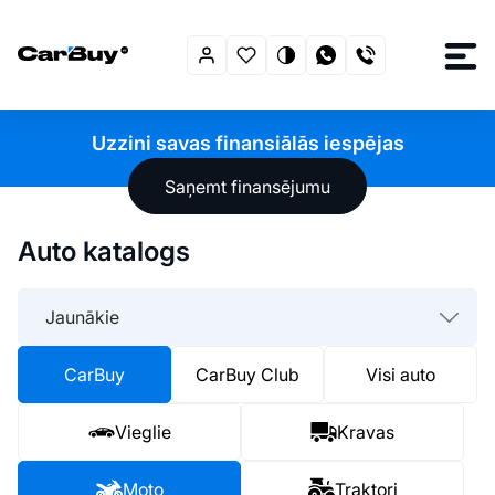
Uzzini savas finansiālās iespējas
Saņemt finansējumu
Auto katalogs
Jaunākie
CarBuy
CarBuy Club
Visi auto
Vieglie
Kravas
Moto
Traktori