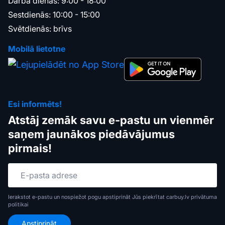
Darba dienās: 9:00 - 18:00
Sestdienās: 10:00 - 15:00
Svētdienās: brīvs
Mobilā lietotne
Esi informēts!
Atstāj zemāk savu e-pastu un vienmēr
saņem jaunākos piedāvājumus
pirmais!
Ierakstot e-pastu un nospiežot pogu apstiprināt Jūs piekrītat carbuy.lv
privātuma
politikai