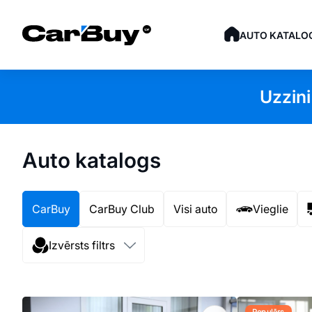
AUTO KATALO
Uzzini
Auto katalogs
CarBuy
CarBuy Club
Visi auto
Vieglie
Izvērsts filtrs