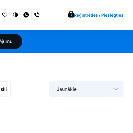
Reģistrēties / Pieslēgties
sējumu
iski
Jaunākie