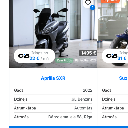
Populārs
Pievienot favorīt
1
Pilna cena
1495 €
Līzings no
Līzin
22 €
31 €
/ mēn
Zem tirgus
Pārliecība: 62%
Aprilia SXR
Suz
Gads
2022
Gads
Dzinējs
1.6L Benzīns
Dzinējs
Ātrumkārba
Automāts
Ātrumkārba
Atrodās
Dārzciema iela 58, Rīga
Atrodās