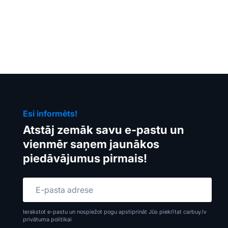
Esi informēts!
Atstāj zemāk savu e-pastu un
vienmēr saņem jaunākos
piedāvājumus pirmais!
Ierakstot e-pastu un nospiežot pogu apstiprināt Jūs piekrītat carbuy.lv
privātuma politikai