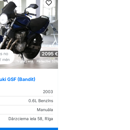
iem
Pievienot favorītiem
Pilna cena
2095 €
gs no
/ mēn
Tirgus cenā
Pārliecība: 53%
uki GSF (Bandit)
2003
0.6L Benzīns
Manuāla
Dārzciema iela 58, Rīga