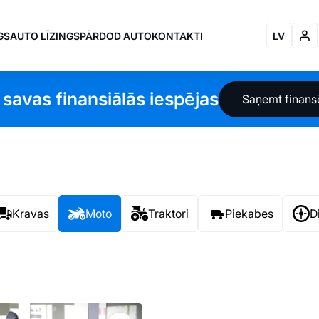
GS
AUTO LĪZINGS
PĀRDOD AUTO
KONTAKTI
LV
 savas finansiālās iespējas
Saņemt finan
Kravas
Moto
Traktori
Piekabes
D