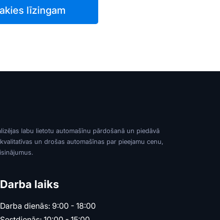
akies līzingam
alizējas labu lietotu automašīnu pārdošanā un piedāvā
 kvalitatīvas un drošas automašīnas par pieejamu cenu,
risinājumus.
Darba laiks
Darba dienās: 9:00 - 18:00
Sestdienās: 10:00 - 15:00