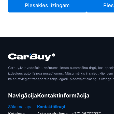
Piesakies līzingam
Pies
Carbuy.lv ir vadošais uzņēmums lietoto automašīnu tirgū, kas speci
izdevīgus auto līzinga nosacījumus. Mūsu mērķis ir sniegt klientiem
kā arī atvieglot transportlīdzekļa iegādi, piedāvājot elastīgus līzinga 
Navigācija
Kontaktinformācija
Sākuma lapa
Kontakttālruņi
Katalogs
Auto uzpirkšana -
+371 26707277