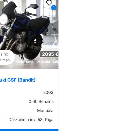
iem
Pievienot favorītiem
1
Pilna cena
2095 €
gs no
/ mēn
Tirgus cenā
Pārliecība: 53%
uki GSF (Bandit)
2003
0.6L Benzīns
Manuāla
Dārzciema iela 58, Rīga