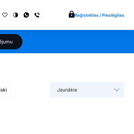
Reģistrēties / Pieslēgties
sējumu
iski
Jaunākie