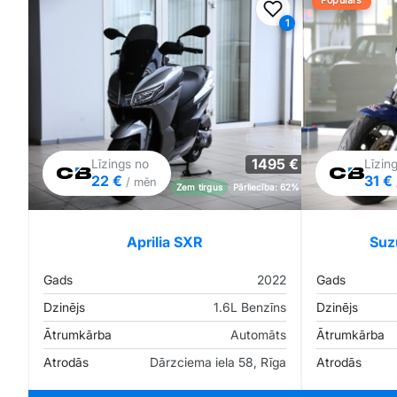
Populārs
Pievienot favorīt
1
Pilna cena
1495 €
Līzings no
Līzin
22 €
31 €
/ mēn
Zem tirgus
Pārliecība: 62%
Aprilia SXR
Suz
Gads
2022
Gads
Dzinējs
1.6L Benzīns
Dzinējs
Ātrumkārba
Automāts
Ātrumkārba
Atrodās
Dārzciema iela 58, Rīga
Atrodās