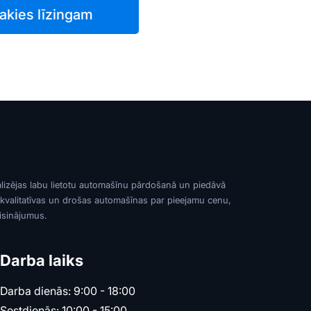
akies līzingam
alizējas labu lietotu automašīnu pārdošanā un piedāvā
 kvalitatīvas un drošas automašīnas par pieejamu cenu,
risinājumus.
Darba laiks
Darba dienās: 9:00 - 18:00
Sestdienās: 10:00 - 15:00