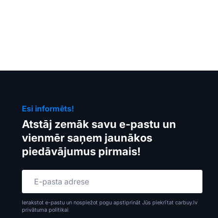
Esi informēts!
Atstāj zemāk savu e-pastu un
vienmēr saņem jaunākos
piedāvājumus pirmais!
Ierakstot e-pastu un nospiežot pogu apstiprināt Jūs piekrītat carbuy.lv
privātuma politikai