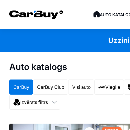
AUTO KATALO
Uzzini
Auto katalogs
CarBuy
CarBuy Club
Visi auto
Vieglie
Izvērsts filtrs