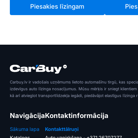
Piesakies līzingam
Pies
Carbuy.lv ir vadošais uzņēmums lietoto automašīnu tirgū, kas speci
izdevīgus auto līzinga nosacījumus. Mūsu mērķis ir sniegt klientiem
kā arī atvieglot transportlīdzekļa iegādi, piedāvājot elastīgus līzinga 
Navigācija
Kontaktinformācija
Sākuma lapa
Kontakttālruņi
Katalogs
Auto uzpirkšana -
+371 26707277