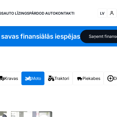
GS
AUTO LĪZINGS
PĀRDOD AUTO
KONTAKTI
LV
 savas finansiālās iespējas
Saņemt finan
Kravas
Moto
Traktori
Piekabes
D