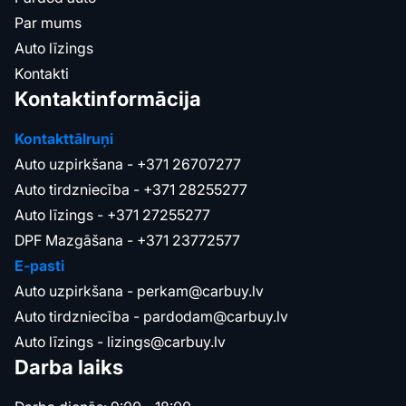
Par mums
Auto līzings
Kontakti
Kontaktinformācija
Kontakttālruņi
Auto uzpirkšana -
+371 26707277
Auto tirdzniecība -
+371 28255277
Auto līzings -
+371 27255277
DPF Mazgāšana -
+371 23772577
E-pasti
Auto uzpirkšana -
perkam@carbuy.lv
Auto tirdzniecība -
pardodam@carbuy.lv
Auto līzings -
lizings@carbuy.lv
Darba laiks