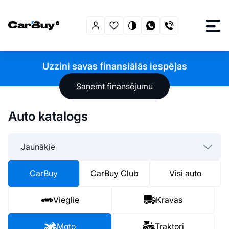
Uzzini savas finansiālās iespējas
Saņemt finansējumu
Auto katalogs
Jaunākie
CarBuy
CarBuy Club
Visi auto
Vieglie
Kravas
Moto
Traktori