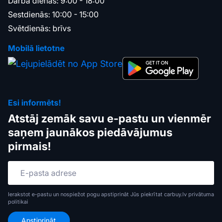
Darba dienās: 9:00 - 18:00
Sestdienās: 10:00 - 15:00
Svētdienās: brīvs
Mobilā lietotne
Esi informēts!
Atstāj zemāk savu e-pastu un vienmēr
saņem jaunākos piedāvājumus
pirmais!
Ierakstot e-pastu un nospiežot pogu apstiprināt Jūs piekrītat carbuy.lv
privātuma
politikai