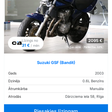
Pilna cena
2095 €
Līzings no
31 €
/ mēn
Tirgus cenā
Pārliecība: 53%
Suzuki GSF (Bandit)
Gads
2003
Dzinējs
0.6L Benzīns
Ātrumkārba
Manuāla
Atrodās
Dārzciema iela 58, Rīga
Piesakies līzingam