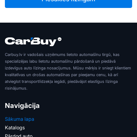
Carbuy.lv ir vadošais uzņēmums lietoto automašīnu tirgū, kas
specializējas labu lietotu automašīnu pārdošanā un piedāvā
izdevīgus auto līzinga nosacījumus. Mūsu mērķis ir sniegt klientiem
kvalitatīvas un drošas automašīnas par pieejamu cenu, kā arī
atvieglot transportlīdzekļa iegādi, piedāvājot elastīgus līzinga
risinājumus.
Navigācija
Sākuma lapa
Katalogs
Pārdod auto