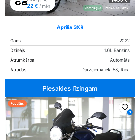
22 €
/ mēn
Zem tirgus
Pārliecība: 62%
Aprilia SXR
Gads
2022
Dzinējs
1.6L Benzīns
Ātrumkārba
Automāts
Atrodās
Dārzciema iela 58, Rīga
Piesakies līzingam
Populārs
Pievi
1