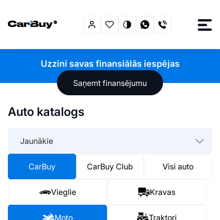
Uzzini savas finansiālās iespējas
Saņemt finansējumu
Auto katalogs
Jaunākie
CarBuy
CarBuy Club
Visi auto
Vieglie
Kravas
Moto
Traktori