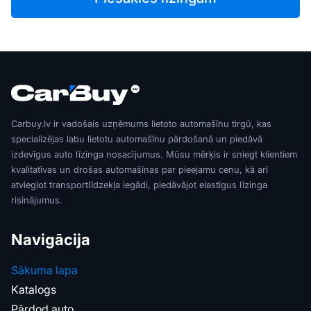
Carbuy.lv ir vadošais uzņēmums lietoto automašīnu tirgū, kas
specializējas labu lietotu automašīnu pārdošanā un piedāvā
izdevīgus auto līzinga nosacījumus. Mūsu mērķis ir sniegt klientiem
kvalitatīvas un drošas automašīnas par pieejamu cenu, kā arī
atvieglot transportlīdzekļa iegādi, piedāvājot elastīgus līzinga
risinājumus.
Navigācija
Sākuma lapa
Katalogs
Pārdod auto