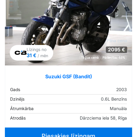
Pilna cena
2095 €
Līzings no
31 €
/ mēn
Tirgus cenā
Pārliecība: 53%
Suzuki GSF (Bandit)
Gads
2003
Dzinējs
0.6L Benzīns
Ātrumkārba
Manuāla
Atrodās
Dārzciema iela 58, Rīga
Piesakies līzingam