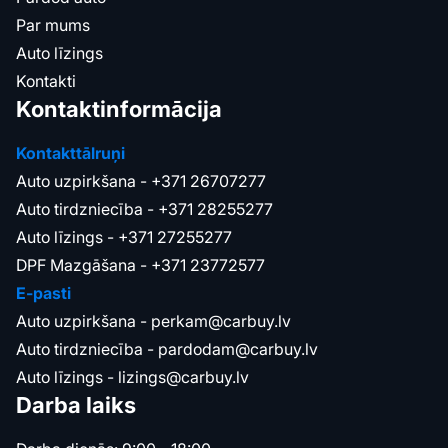
Par mums
Auto līzings
Kontakti
Kontaktinformācija
Kontakttālruņi
Auto uzpirkšana -
+371 26707277
Auto tirdzniecība -
+371 28255277
Auto līzings -
+371 27255277
DPF Mazgāšana -
+371 23772577
E-pasti
Auto uzpirkšana -
perkam@carbuy.lv
Auto tirdzniecība -
pardodam@carbuy.lv
Auto līzings -
lizings@carbuy.lv
Darba laiks