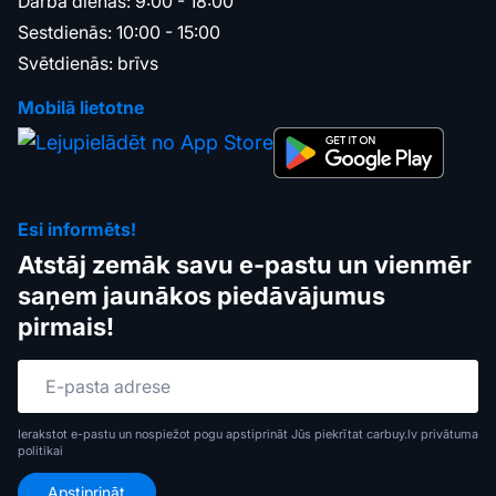
Darba dienās: 9:00 - 18:00
Sestdienās: 10:00 - 15:00
Svētdienās: brīvs
Mobilā lietotne
Esi informēts!
Atstāj zemāk savu e-pastu un vienmēr
saņem jaunākos piedāvājumus
pirmais!
Ierakstot e-pastu un nospiežot pogu apstiprināt Jūs piekrītat carbuy.lv
privātuma
politikai