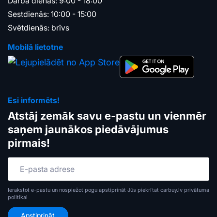
Darba dienās: 9:00 - 18:00
Sestdienās: 10:00 - 15:00
Svētdienās: brīvs
Mobilā lietotne
Esi informēts!
Atstāj zemāk savu e-pastu un vienmēr
saņem jaunākos piedāvājumus
pirmais!
Ierakstot e-pastu un nospiežot pogu apstiprināt Jūs piekrītat carbuy.lv
privātuma
politikai