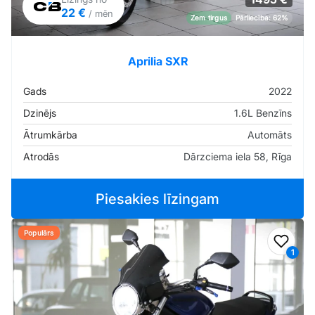
22 €
/ mēn
Zem tirgus
Pārliecība: 62%
Aprilia SXR
Gads
2022
Dzinējs
1.6L Benzīns
Ātrumkārba
Automāts
Atrodās
Dārzciema iela 58, Rīga
Piesakies līzingam
Populārs
Pievi
1