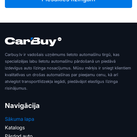
Carbuy.lv ir vadošais uzņēmums lietoto automašīnu tirgū, kas
specializējas labu lietotu automašīnu pārdošanā un piedāvā
izdevīgus auto līzinga nosacījumus. Mūsu mērķis ir sniegt klientiem
kvalitatīvas un drošas automašīnas par pieejamu cenu, kā arī
atvieglot transportlīdzekļa iegādi, piedāvājot elastīgus līzinga
risinājumus.
Navigācija
Sākuma lapa
Katalogs
Pārdod auto