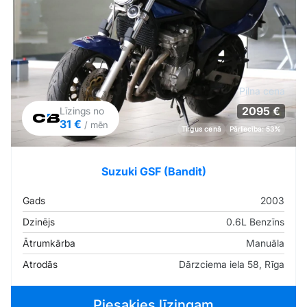
Pilna cena
2095 €
Līzings no
31 €
/ mēn
Tirgus cenā
Pārliecība: 53%
Suzuki GSF (Bandit)
Gads
2003
Dzinējs
0.6L Benzīns
Ātrumkārba
Manuāla
Atrodās
Dārzciema iela 58, Rīga
Piesakies līzingam