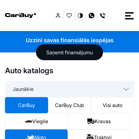
Uzzini savas finansiālās iespējas
Saņemt finansējumu
Auto katalogs
Jaunākie
CarBuy
CarBuy Club
Visi auto
Vieglie
Kravas
Moto
Traktori