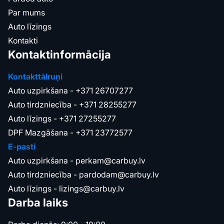
Par mums
Auto līzings
Kontakti
Kontaktinformācija
Kontakttālruņi
Auto uzpirkšana -
+371 26707277
Auto tirdzniecība -
+371 28255277
Auto līzings -
+371 27255277
DPF Mazgāšana -
+371 23772577
E-pasti
Auto uzpirkšana -
perkam@carbuy.lv
Auto tirdzniecība -
pardodam@carbuy.lv
Auto līzings -
lizings@carbuy.lv
Darba laiks