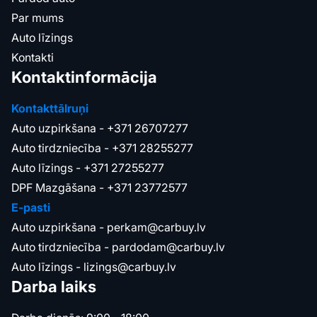
Par mums
Auto līzings
Kontakti
Kontaktinformācija
Kontakttālruņi
Auto uzpirkšana -
+371 26707277
Auto tirdzniecība -
+371 28255277
Auto līzings -
+371 27255277
DPF Mazgāšana -
+371 23772577
E-pasti
Auto uzpirkšana -
perkam@carbuy.lv
Auto tirdzniecība -
pardodam@carbuy.lv
Auto līzings -
lizings@carbuy.lv
Darba laiks