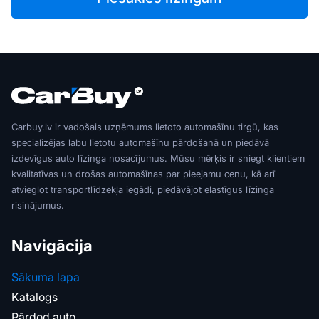
Carbuy.lv ir vadošais uzņēmums lietoto automašīnu tirgū, kas
specializējas labu lietotu automašīnu pārdošanā un piedāvā
izdevīgus auto līzinga nosacījumus. Mūsu mērķis ir sniegt klientiem
kvalitatīvas un drošas automašīnas par pieejamu cenu, kā arī
atvieglot transportlīdzekļa iegādi, piedāvājot elastīgus līzinga
risinājumus.
Navigācija
Sākuma lapa
Katalogs
Pārdod auto