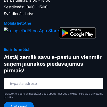
Darba dienās: 9:00 - 18:00
Sestdienās: 10:00 - 15:00
Svētdienās: brīvs
Mobilā lietotne
Esi informēts!
Atstāj zemāk savu e-pastu un vienmēr
saņem jaunākos piedāvājumus
pirmais!
Ierakstot e-pastu un nospiežot pogu apstiprināt Jūs piekrītat carbuy.lv
privātuma
politikai