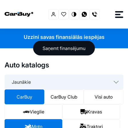
Uzzini savas finansiālās iespējas
Saņemt finansējumu
Auto katalogs
Jaunākie
CarBuy
CarBuy Club
Visi auto
Vieglie
Kravas
Moto
Traktori