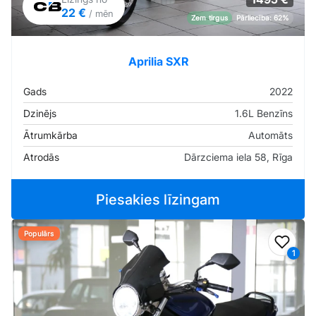
22 €
/ mēn
Zem tirgus
Pārliecība: 62%
Aprilia SXR
Gads
2022
Dzinējs
1.6L Benzīns
Ātrumkārba
Automāts
Atrodās
Dārzciema iela 58, Rīga
Piesakies līzingam
Populārs
Pievi
1