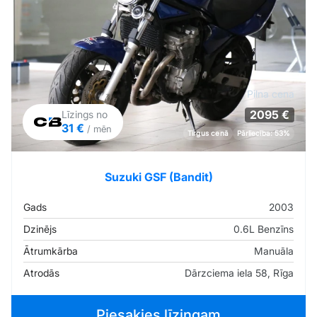
Pilna cena
2095 €
Līzings no
31 €
/ mēn
Tirgus cenā
Pārliecība: 53%
Suzuki GSF (Bandit)
Gads
2003
Dzinējs
0.6L Benzīns
Ātrumkārba
Manuāla
Atrodās
Dārzciema iela 58, Rīga
Piesakies līzingam