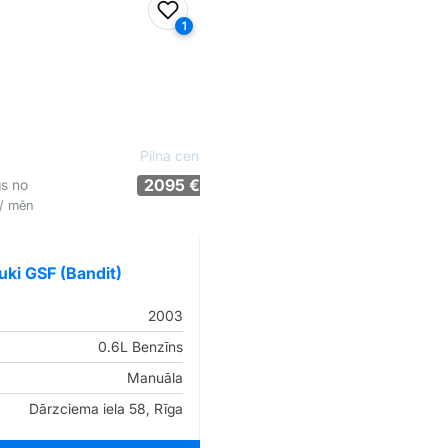
iem
Pievienot favorītiem
1
Pilna cena
2095 €
gs no
/ mēn
Tirgus cenā
Pārliecība: 53%
uki GSF (Bandit)
2003
0.6L Benzīns
Manuāla
Dārzciema iela 58, Rīga