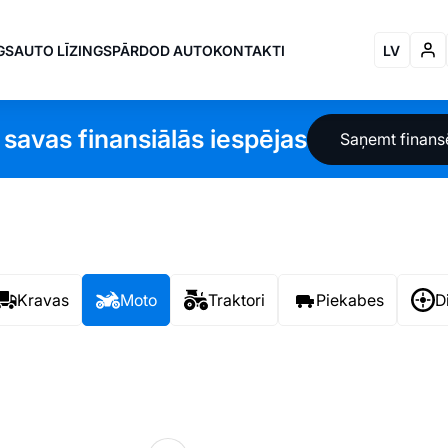
GS
AUTO LĪZINGS
PĀRDOD AUTO
KONTAKTI
LV
 savas finansiālās iespējas
Saņemt finan
Kravas
Moto
Traktori
Piekabes
D