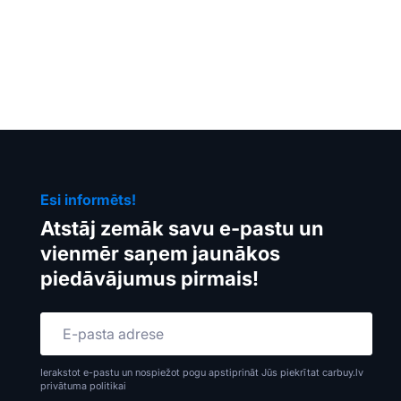
Esi informēts!
Atstāj zemāk savu e-pastu un
vienmēr saņem jaunākos
piedāvājumus pirmais!
Ierakstot e-pastu un nospiežot pogu apstiprināt Jūs piekrītat carbuy.lv
privātuma politikai