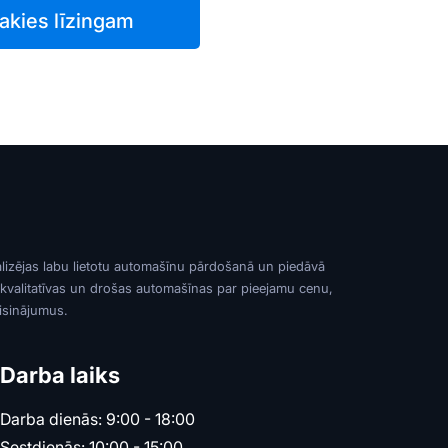
akies līzingam
alizējas labu lietotu automašīnu pārdošanā un piedāvā
 kvalitatīvas un drošas automašīnas par pieejamu cenu,
risinājumus.
Darba laiks
Darba dienās: 9:00 - 18:00
Sestdienās: 10:00 - 15:00