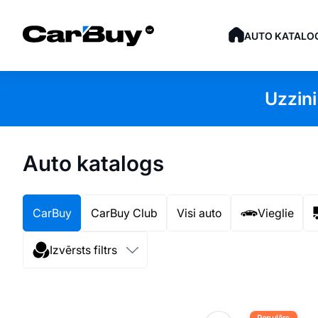
AUTO KATALO
Uzzini
Auto katalogs
CarBuy
CarBuy Club
Visi auto
Vieglie
Izvērsts filtrs