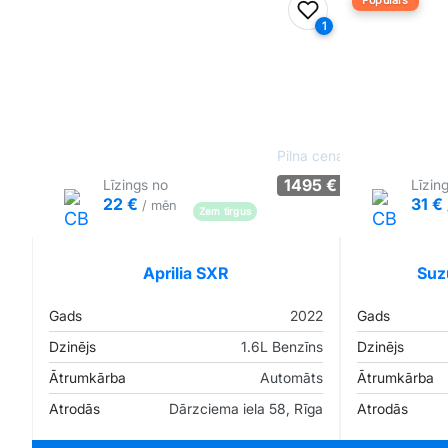
Populārs
Pievienot favorīt
1
Pilna cena
1495 €
Līzings no
Līzin
22 €
31 €
/ mēn
Zem tirgus
Pārliecība: 62%
Aprilia SXR
Suz
Gads
2022
Gads
Dzinējs
1.6L Benzīns
Dzinējs
Ātrumkārba
Automāts
Ātrumkārba
Atrodās
Dārzciema iela 58, Rīga
Atrodās