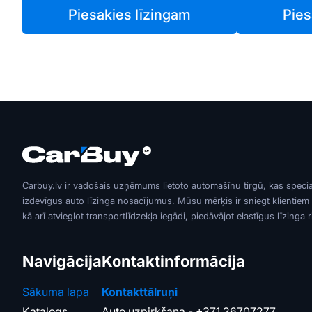
Piesakies līzingam
Pies
Carbuy.lv ir vadošais uzņēmums lietoto automašīnu tirgū, kas speci
izdevīgus auto līzinga nosacījumus. Mūsu mērķis ir sniegt klientiem
kā arī atvieglot transportlīdzekļa iegādi, piedāvājot elastīgus līzinga 
Navigācija
Kontaktinformācija
Sākuma lapa
Kontakttālruņi
Katalogs
Auto uzpirkšana -
+371 26707277