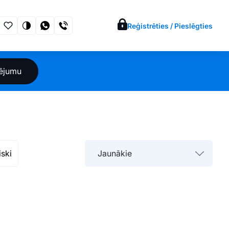
Reģistrēties / Pieslēgties
sējumu
iski
Jaunākie