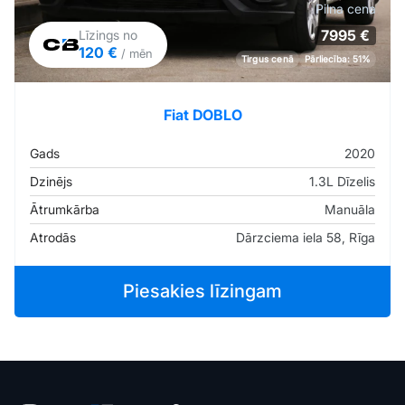
Pilna cena
7995 €
Līzings no
120 €
/ mēn
Tirgus cenā
Pārliecība: 51%
Fiat DOBLO
Gads
2020
Dzinējs
1.3L Dīzelis
Ātrumkārba
Manuāla
Atrodās
Dārzciema iela 58, Rīga
Piesakies līzingam