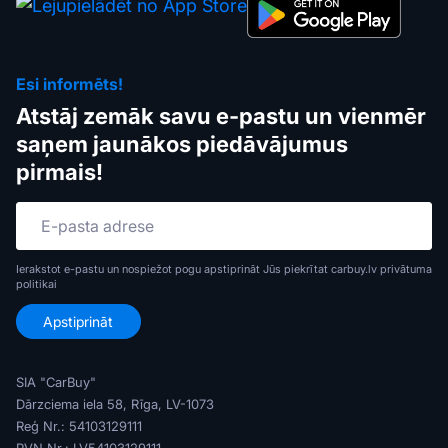
Esi informēts!
Atstāj zemāk savu e-pastu un vienmēr
saņem jaunākos piedāvājumus
pirmais!
Ierakstot e-pastu un nospiežot pogu apstiprināt Jūs piekrītat carbuy.lv
privātuma
politikai
SIA "CarBuy"
Dārzciema iela 58, Rīga, LV-1073
Reģ Nr.: 54103129111