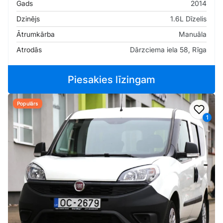
Gads
2014
Dzinējs
1.6L Dīzelis
Ātrumkārba
Manuāla
Atrodās
Dārzciema iela 58, Rīga
Piesakies līzingam
Populārs
Pievi
1