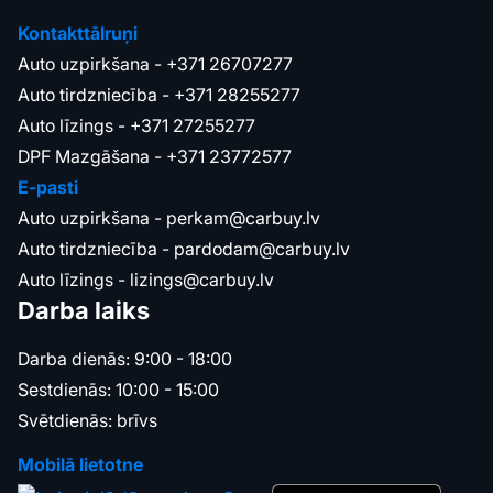
Kontakttālruņi
Auto uzpirkšana -
+371 26707277
Auto tirdzniecība -
+371 28255277
Auto līzings -
+371 27255277
DPF Mazgāšana -
+371 23772577
E-pasti
Auto uzpirkšana -
perkam@carbuy.lv
Auto tirdzniecība -
pardodam@carbuy.lv
Auto līzings -
lizings@carbuy.lv
Darba laiks
Darba dienās: 9:00 - 18:00
Sestdienās: 10:00 - 15:00
Svētdienās: brīvs
Mobilā lietotne