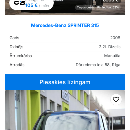
105 €
/ mēn
Tirgus cenā
Pārliecība: 63%
Mercedes-Benz SPRINTER 315
Gads
2008
Dzinējs
2.2L Dīzelis
Ātrumkārba
Manuāla
Atrodās
Dārzciema iela 58, Rīga
Piesakies līzingam
Pievi