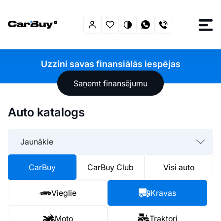
Uzzini savas finansiālās iespējas
Saņemt finansējumu
Auto katalogs
Jaunākie
CarBuy
CarBuy Club
Visi auto
Vieglie
Kravas
Moto
Traktori