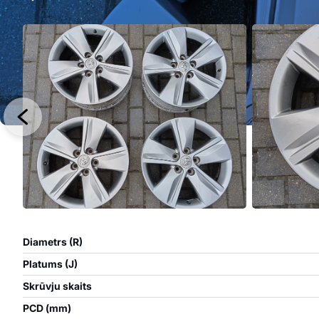
Diametrs (R)
Platums (J)
Skrūvju skaits
PCD (mm)