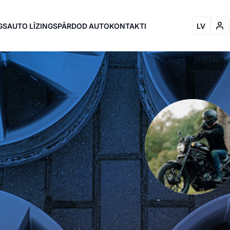
GS
AUTO LĪZINGS
PĀRDOD AUTO
KONTAKTI
LV