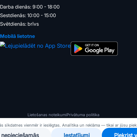
Darba dienās: 9:00 - 18:00
Sestdienās: 10:00 - 15:00
Svētdienās: brīvs
Mobilā lietotne
Lietošanas noteikumi
Privātuma politika
 sīkdatnes vienmēr ir ieslēgtas. Analītika un reklāma — tikai ar jūsu piek
i nepieciešamās
Iestatījumi
Piekrist 