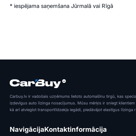
* iespējama saņemšana Jūrmalā vai Rīgā
Carbuy.lv ir vadošais uzņēmums lietoto automašīnu tirgū, kas speci
izdevīgus auto līzinga nosacījumus. Mūsu mērķis ir sniegt klientiem
kā arī atvieglot transportlīdzekļa iegādi, piedāvājot elastīgus līzinga 
Navigācija
Kontaktinformācija