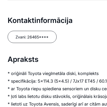
Kontaktinformācija
Zvani:
26465****
Apraksts
* oriģināli Toyota vieglmetāla diski, komplekts
* specifikācija: 5x114.3 (5x4.5) / 7Jx17 ET45 / 60
* ar Toyota riepu spiediena sensoriem un disku ce
* ļoti labs lietotu disku stāvoklis, oriģinālais krā
* lietoti uz Toyota Avensis, saderīgi arī ar citā