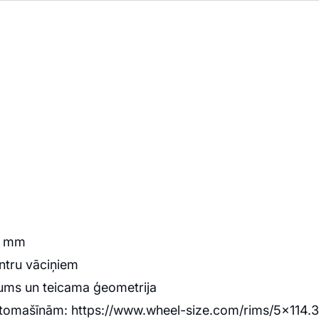
.1 mm
ntru vāciņiem
sojums un teicama ģeometrija
m automašīnām: https://www.wheel-size.com/rims/5x114.