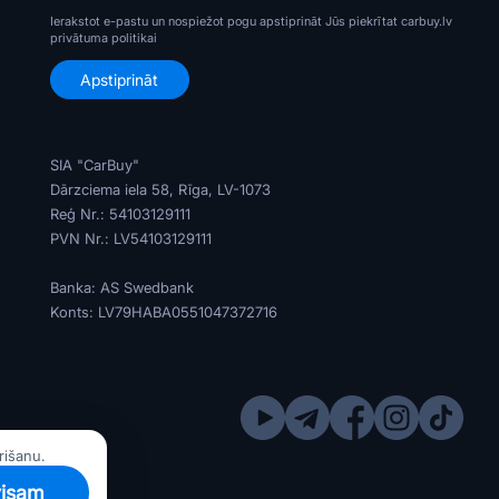
Ierakstot e-pastu un nospiežot pogu apstiprināt Jūs piekrītat carbuy.lv
privātuma politikai
SIA "CarBuy"
Dārzciema iela 58, Rīga, LV-1073
Reģ Nr.: 54103129111
PVN Nr.: LV54103129111
Banka: AS Swedbank
Konts: LV79HABA0551047372716
rišanu.
visam