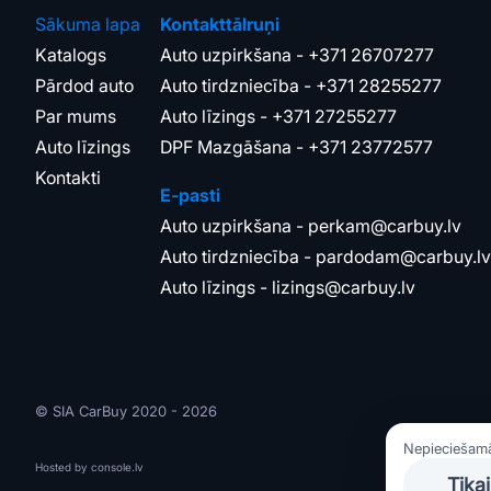
Sākuma lapa
Kontakttālruņi
Katalogs
Auto uzpirkšana -
+371 26707277
Pārdod auto
Auto tirdzniecība -
+371 28255277
Par mums
Auto līzings -
+371 27255277
Auto līzings
DPF Mazgāšana -
+371 23772577
Kontakti
E-pasti
Auto uzpirkšana -
perkam@carbuy.lv
Auto tirdzniecība -
pardodam@carbuy.lv
Auto līzings -
lizings@carbuy.lv
© SIA CarBuy 2020 - 2026
Nepieciešamās
Hosted by
console.lv
Tika