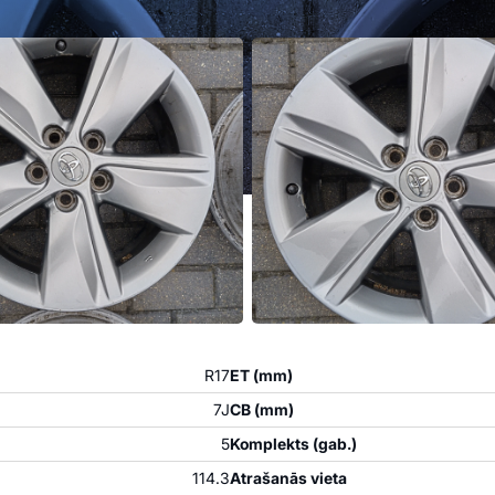
R17
ET (mm)
7J
CB (mm)
5
Komplekts (gab.)
114.3
Atrašanās vieta