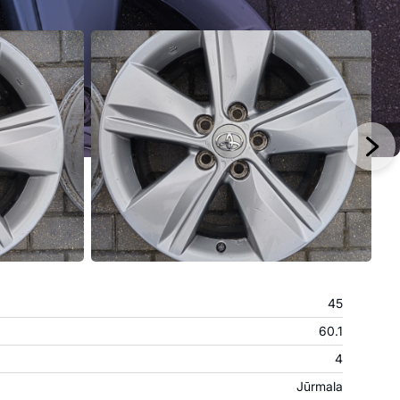
45
60.1
4
Jūrmala