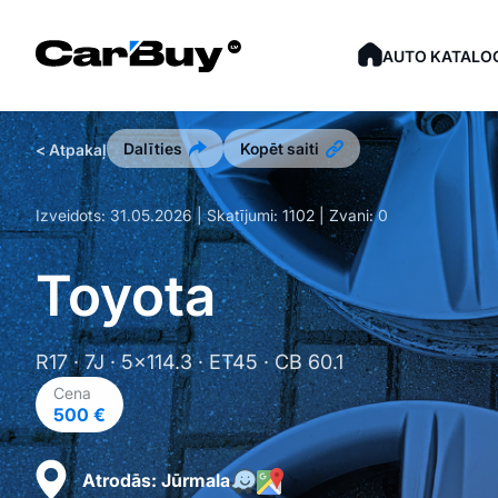
AUTO KATALO
Dalīties
Kopēt saiti
< Atpakaļ
Izveidots:
31.05.2026
| Skatījumi:
1102
| Zvani:
0
Toyota
R17 · 7J · 5x114.3 · ET45 · CB 60.1
Cena
500 €
Atrodās:
Jūrmala