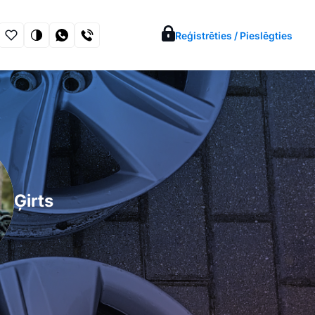
Reģistrēties / Pieslēgties
Ģirts