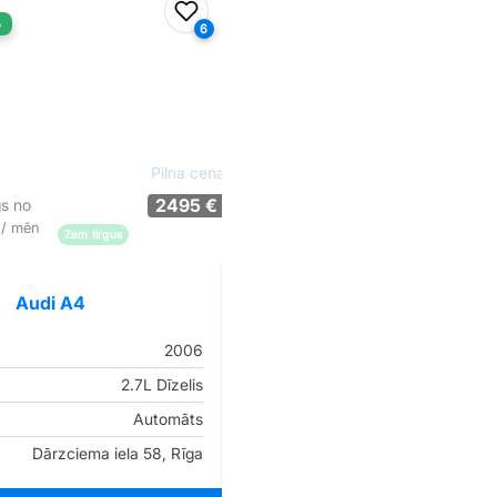
iem
Pievienot favorītiem
%
6
Pilna cena
2495 €
gs no
€
/ mēn
Zem tirgus
Pārliecība: 79%
Audi A4
2006
2.7L Dīzelis
Automāts
Dārzciema iela 58, Rīga