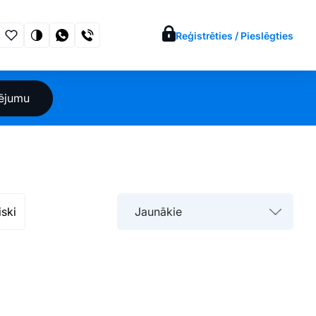
Reģistrēties / Pieslēgties
sējumu
iski
Jaunākie