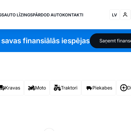
GS
AUTO LĪZINGS
PĀRDOD AUTO
KONTAKTI
LV
 savas finansiālās iespējas
Saņemt finan
Kravas
Moto
Traktori
Piekabes
D