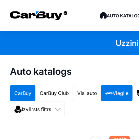
AUTO KATALO
Uzzini
Auto katalogs
CarBuy
CarBuy Club
Visi auto
Vieglie
Izvērsts filtrs