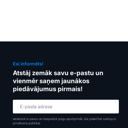
Esi informēts!
Atstāj zemāk savu e-pastu un
vienmēr saņem jaunākos
piedāvājumus pirmais!
Ierakstot e-pastu un nospiežot pogu apstiprināt Jūs piekrītat carbuy.lv
privātuma politikai