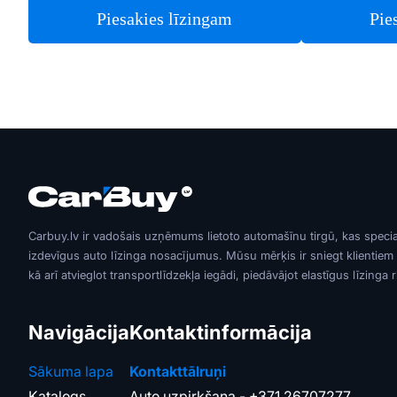
Piesakies līzingam
Pie
Carbuy.lv ir vadošais uzņēmums lietoto automašīnu tirgū, kas speci
izdevīgus auto līzinga nosacījumus. Mūsu mērķis ir sniegt klientiem
kā arī atvieglot transportlīdzekļa iegādi, piedāvājot elastīgus līzinga 
Navigācija
Kontaktinformācija
Sākuma lapa
Kontakttālruņi
Katalogs
Auto uzpirkšana -
+371 26707277