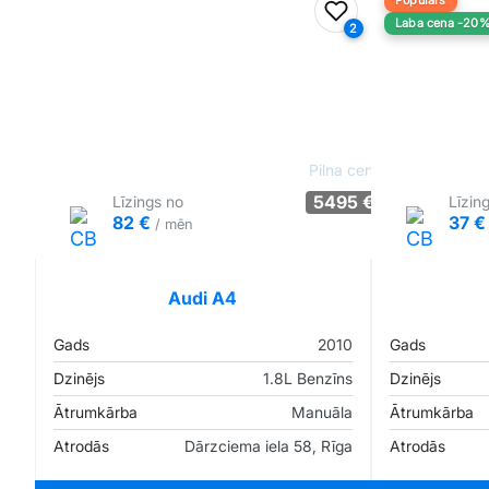
Populārs
Pievienot favorīt
Laba cena -20
2
Pilna cena
5495 €
Līzings no
Līzin
82 €
37 
/ mēn
Tirgus cenā
Pārliecība: 70%
Audi A4
Gads
2010
Gads
Dzinējs
1.8L Benzīns
Dzinējs
Ātrumkārba
Manuāla
Ātrumkārba
Atrodās
Dārzciema iela 58, Rīga
Atrodās