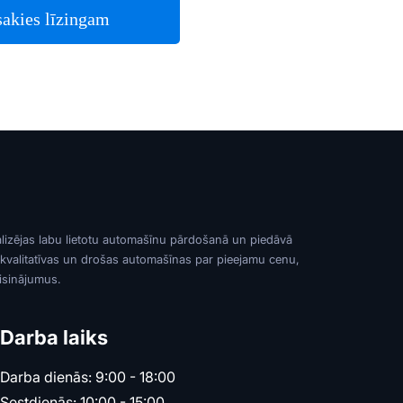
sakies līzingam
alizējas labu lietotu automašīnu pārdošanā un piedāvā
 kvalitatīvas un drošas automašīnas par pieejamu cenu,
risinājumus.
Darba laiks
Darba dienās: 9:00 - 18:00
Sestdienās: 10:00 - 15:00