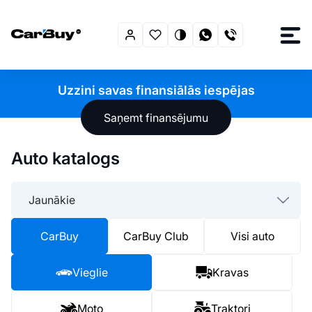
Uzzini savas finansiālās iespējas
Saņemt finansējumu
Auto katalogs
Jaunākie
CarBuy
CarBuy Club
Visi auto
Vieglie
Kravas
Moto
Traktori