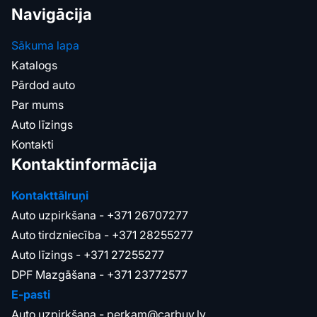
Navigācija
Sākuma lapa
Katalogs
Pārdod auto
Par mums
Auto līzings
Kontakti
Kontaktinformācija
Kontakttālruņi
Auto uzpirkšana -
+371 26707277
Auto tirdzniecība -
+371 28255277
Auto līzings -
+371 27255277
DPF Mazgāšana -
+371 23772577
E-pasti
Auto uzpirkšana -
perkam@carbuy.lv