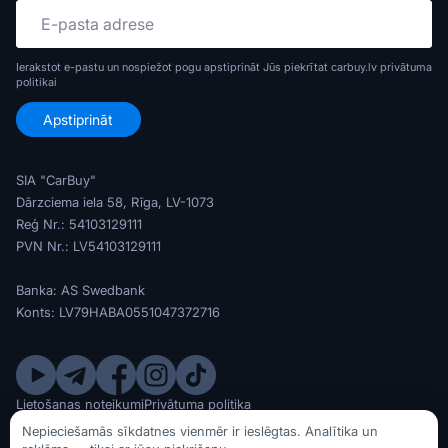
Ierakstot e-pastu un nospiežot pogu apstiprināt Jūs piekrītat carbuy.lv
privātuma
politikai
SIA "CarBuy"
Dārzciema iela 58, Rīga, LV-1073
Reģ Nr.: 54103129111
PVN Nr.: LV54103129111
Banka: AS Swedbank
Konts: LV79HABA0551047372716
Lietošanas noteikumi
Privātuma politika
© SIA CarBuy 2020 - 2026
Nepieciešamās sīkdatnes vienmēr ir ieslēgtas. Analītika un