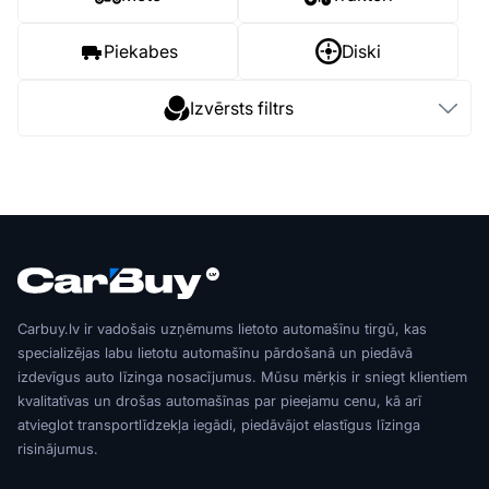
Piekabes
Diski
Izvērsts filtrs
Carbuy.lv ir vadošais uzņēmums lietoto automašīnu tirgū, kas
specializējas labu lietotu automašīnu pārdošanā un piedāvā
izdevīgus auto līzinga nosacījumus. Mūsu mērķis ir sniegt klientiem
kvalitatīvas un drošas automašīnas par pieejamu cenu, kā arī
atvieglot transportlīdzekļa iegādi, piedāvājot elastīgus līzinga
risinājumus.