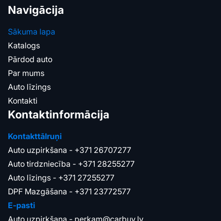
Navigācija
Sākuma lapa
Katalogs
Pārdod auto
Par mums
Auto līzings
Kontakti
Kontaktinformācija
Kontakttālruņi
Auto uzpirkšana -
+371 26707277
Auto tirdzniecība -
+371 28255277
Auto līzings -
+371 27255277
DPF Mazgāšana -
+371 23772577
E-pasti
Auto uzpirkšana -
perkam@carbuy.lv