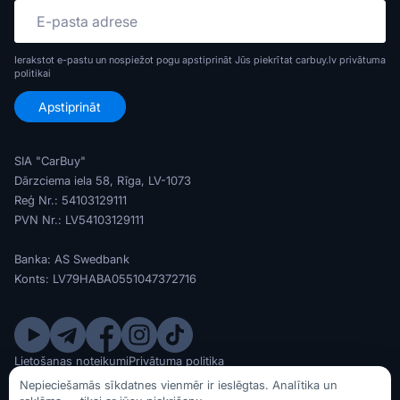
Ierakstot e-pastu un nospiežot pogu apstiprināt Jūs piekrītat carbuy.lv
privātuma
politikai
SIA "CarBuy"
Dārzciema iela 58, Rīga, LV-1073
Reģ Nr.: 54103129111
PVN Nr.: LV54103129111
Banka: AS Swedbank
Konts: LV79HABA0551047372716
Lietošanas noteikumi
Privātuma politika
© SIA CarBuy 2020 - 2026
Nepieciešamās sīkdatnes vienmēr ir ieslēgtas. Analītika un