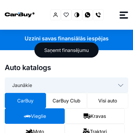
Uzzini savas finansiālās iespējas
Saņemt finansējumu
Auto katalogs
Jaunākie
CarBuy
CarBuy Club
Visi auto
Vieglie
Kravas
Moto
Traktori