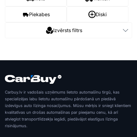
Piekabes
Diski
Izvērsts filtrs
Carbuy.lv ir vadošais uzņēmums lietoto automašīnu tirgū, kas
specializējas labu lietotu automašīnu pārdošanā un piedāvā
izdevīgus auto līzinga nosacījumus. Mūsu mērķis ir sniegt klientiem
kvalitatīvas un drošas automašīnas par pieejamu cenu, kā arī
atvieglot transportlīdzekļa iegādi, piedāvājot elastīgus līzinga
risinājumus.