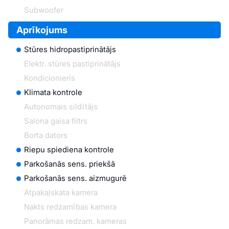
Subwoofer
Aprīkojums
Stūres hidropastiprinātājs
Elektr. stūres pastiprinātājs
Kondicionieris
Klimata kontrole
Autonomais sildītājs
Salona gaisa filtrs
Borta dators
Riepu spiediena kontrole
Parkošanās sens. priekšā
Parkošanās sens. aizmugurē
Atpakaļskata kamera
Nakts redzamības kamera
Panorāmas redzam. kameras