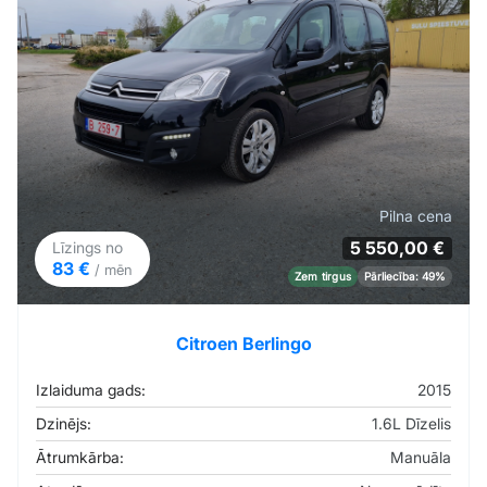
Pilna cena
5 550,00 €
Līzings no
83 €
/ mēn
Zem tirgus
Pārliecība: 49%
Citroen Berlingo
Izlaiduma gads:
2015
Dzinējs:
1.6L Dīzelis
Ātrumkārba:
Manuāla