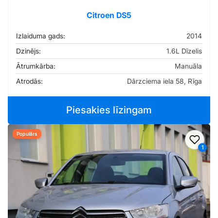
Citroen DS5
Izlaiduma gads:
2014
Dzinējs:
1.6L Dīzelis
Ātrumkārba:
Manuāla
Atrodās:
Dārzciema iela 58, Rīga
Piesakies līzingam
Populārs
Pievi
1