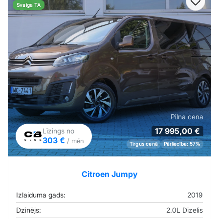
Pievi
Svaiga TA
Pilna cena
17 995,00 €
Līzings no
303 €
/ mēn
Tirgus cenā
Pārliecība: 57%
Citroen Jumpy
Izlaiduma gads:
2019
Dzinējs:
2.0L Dīzelis