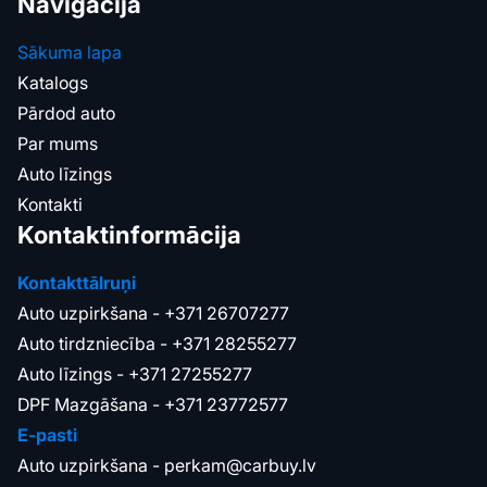
Navigācija
Sākuma lapa
Katalogs
Pārdod auto
Par mums
Auto līzings
Kontakti
Kontaktinformācija
Kontakttālruņi
Auto uzpirkšana -
+371 26707277
Auto tirdzniecība -
+371 28255277
Auto līzings -
+371 27255277
DPF Mazgāšana -
+371 23772577
E-pasti
Auto uzpirkšana -
perkam@carbuy.lv