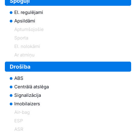
Spoguļi
El. regulējami
Apsildāmi
Aptumšojošie
Sporta
El. nolokāmi
Ar atmiņu
Drošība
ABS
Centrālā atslēga
Signalizācija
Imobilaizers
Air-bag
ESP
ASR