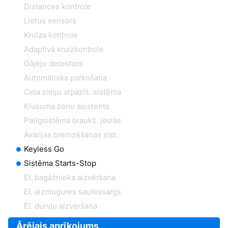
Distances kontrole
Lietus sensors
Kruīza kontrole
Adaptīvā kruīzkontrole
Gājēju detektors
Automātiska parkošana
Ceļa zīmju atpazīš. sistēma
Klusuma zonu asistents
Palīgsistēma braukš. joslās
Avārijas bremzēšanas sist.
Keyless Go
Sistēma Starts-Stop
El. bagāžnieka aizvēršana
El. aizmugures saulessargs
El. durvju aizvēršana
Ārējais aprīkojums