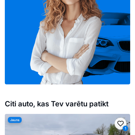
Citi auto, kas Tev varētu patikt
Jauns
Pievi
1