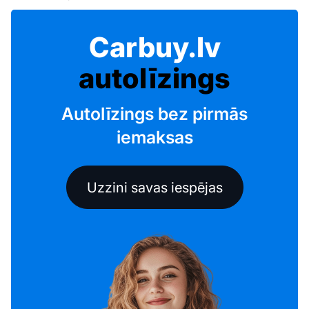
Carbuy.lv
autolīzings
Autolīzings bez pirmās
iemaksas
Uzzini savas iespējas