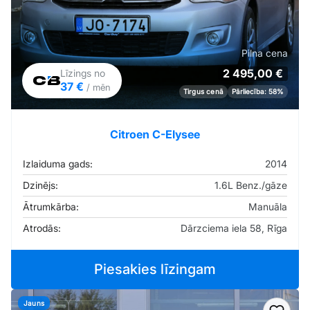
Pilna cena
2 495,00 €
Līzings no
37 €
/ mēn
Tirgus cenā
Pārliecība: 58%
Citroen C-Elysee
Izlaiduma gads:
2014
Dzinējs:
1.6L Benz./gāze
Ātrumkārba:
Manuāla
Atrodās:
Dārzciema iela 58, Rīga
Piesakies līzingam
Jauns