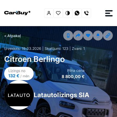
< Atpakaļ
Izveidots:
19.03.2026
| Skatījumi:
123
| Zvani:
1
Citroen Berlingo
Pilna cena
Līzings no
132 €
8 800,00 €
/ mēn
Latautolīzings SIA