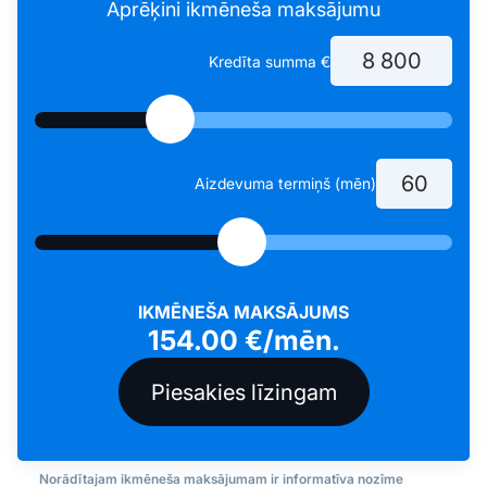
Aprēķini ikmēneša maksājumu
Kredīta summa €
Aizdevuma termiņš (mēn)
IKMĒNEŠA MAKSĀJUMS
154.00
€/mēn.
Norādītajam ikmēneša maksājumam ir informatīva nozīme