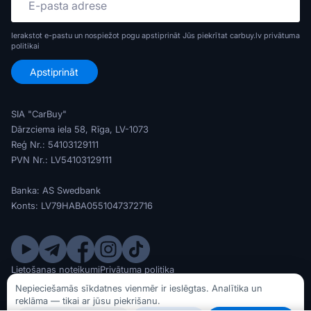
Ierakstot e-pastu un nospiežot pogu apstiprināt Jūs piekrītat carbuy.lv
privātuma
politikai
SIA "CarBuy"
Dārzciema iela 58, Rīga, LV-1073
Reģ Nr.: 54103129111
PVN Nr.: LV54103129111
Banka: AS Swedbank
Konts: LV79HABA0551047372716
Lietošanas noteikumi
Privātuma politika
© SIA CarBuy 2020 - 2026
Nepieciešamās sīkdatnes vienmēr ir ieslēgtas. Analītika un
reklāma — tikai ar jūsu piekrišanu.