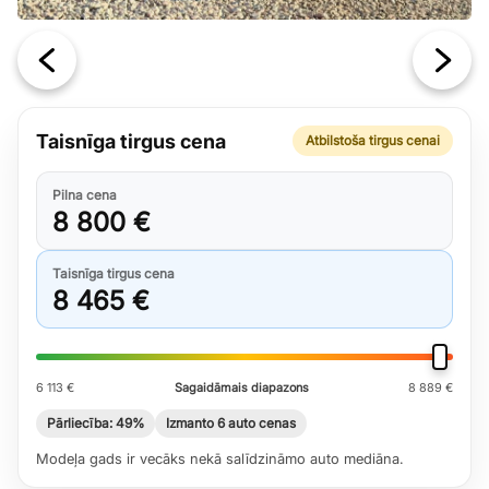
Taisnīga tirgus cena
Atbilstoša tirgus cenai
Pilna cena
8 800 €
Taisnīga tirgus cena
8 465 €
6 113 €
Sagaidāmais diapazons
8 889 €
Pārliecība: 49%
Izmanto 6 auto cenas
Modeļa gads ir vecāks nekā salīdzināmo auto mediāna.