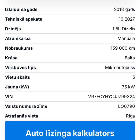
Izlaiduma gads
2018 gads
Tehniskā apskate
10.2027
Dzinējs
1.5L Dīzelis
Ātrumkārba
Manuāla
Nobraukums
159 000 km
Krāsa
Balta
Virsbūves tips
Mikroautobuss
Vietu skaits
5
Jauda (kW)
75 kW
VIN
VR7ECYHYCJJ799324
Valsts numura zīme
LO6790
Atrašanās vieta
Rīga
Auto līzinga kalkulators