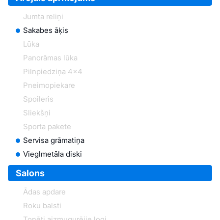
Jumta reliņi
Sakabes āķis
Lūka
Panorāmas lūka
Pilnpiedziņa 4x4
Pneimopiekare
Spoileris
Sliekšņi
Sporta pakete
Servisa grāmatiņa
Vieglmetāla diski
Salons
Ādas apdare
Roku balsti
Tonēti aizmugurējie logi