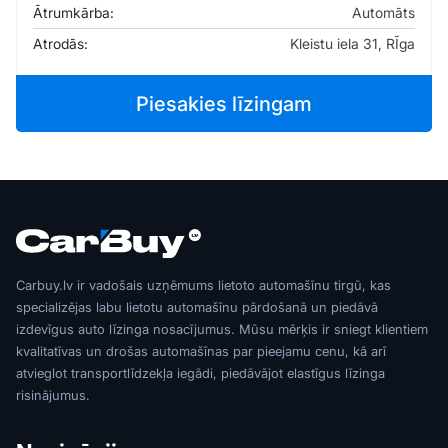
Ātrumkārba:
Automāts
Atrodās:
Kleistu iela 31, RĪga
Piesakies līzingam
Carbuy.lv ir vadošais uzņēmums lietoto automašīnu tirgū, kas
specializējas labu lietotu automašīnu pārdošanā un piedāvā
izdevīgus auto līzinga nosacījumus. Mūsu mērķis ir sniegt klientiem
kvalitatīvas un drošas automašīnas par pieejamu cenu, kā arī
atvieglot transportlīdzekļa iegādi, piedāvājot elastīgus līzinga
risinājumus.