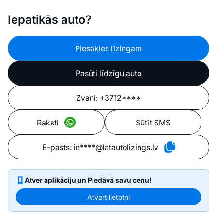
Iepatikās auto?
Piesakies līzingam
Pasūti līdzīgu auto
Zvani:
+3712****
Raksti
Sūtīt SMS
E-pasts:
in****@latautolizings.lv
Atver aplikāciju un Piedāvā savu cenu!
Atvērt lietotni