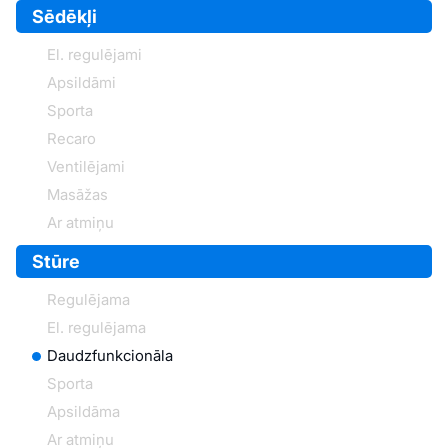
Sēdēkļi
El. regulējami
Apsildāmi
Sporta
Recaro
Ventilējami
Masāžas
Ar atmiņu
Stūre
Regulējama
El. regulējama
Daudzfunkcionāla
Sporta
Apsildāma
Ar atmiņu