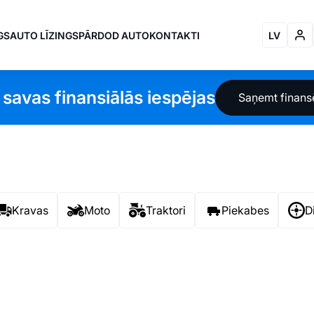
GS
AUTO LĪZINGS
PĀRDOD AUTO
KONTAKTI
LV
 savas finansiālās iespējas
Saņemt finan
Kravas
Moto
Traktori
Piekabes
D