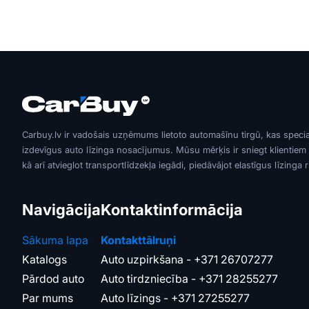
Carbuy.lv ir vadošais uzņēmums lietoto automašīnu tirgū, kas speci
izdevīgus auto līzinga nosacījumus. Mūsu mērķis ir sniegt klientiem
kā arī atvieglot transportlīdzekļa iegādi, piedāvājot elastīgus līzinga 
Navigācija
Kontaktinformācija
Sākuma lapa
Kontakttālruņi
Katalogs
Auto uzpirkšana -
+371 26707277
Pārdod auto
Auto tirdzniecība -
+371 28255277
Par mums
Auto līzings -
+371 27255277