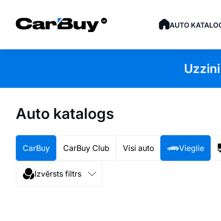
AUTO KATALO
Uzzini
Auto katalogs
CarBuy
CarBuy Club
Visi auto
Vieglie
Izvērsts filtrs