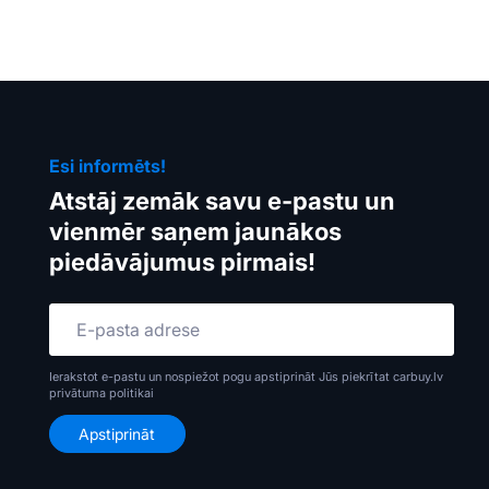
Esi informēts!
Atstāj zemāk savu e-pastu un
vienmēr saņem jaunākos
piedāvājumus pirmais!
Ierakstot e-pastu un nospiežot pogu apstiprināt Jūs piekrītat carbuy.lv
privātuma politikai