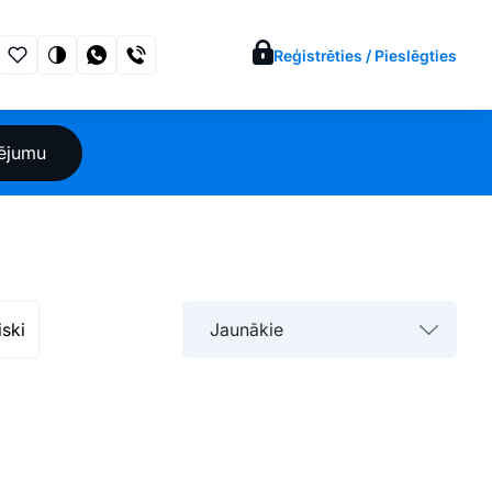
Reģistrēties / Pieslēgties
sējumu
iski
Jaunākie