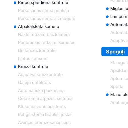
Papild. 
Riepu spiediena kontrole
Miglas lu
Parkošanās sens. priekšā
Lampu m
Parkošanās sens. aizmugurē
Automāt.
Atpakaļskata kamera
Automāt.
Nakts redzamības kamera
Adaptīvā
Panorāmas redzam. kameras
Distances kontrole
Spoguļi
Lietus sensors
El. regul
Kruīza kontrole
Apsildām
Adaptīvā kruīzkontrole
Aptumšo
Gājēju detektors
Sporta
Automātiska parkošana
El. nolo
Ceļa zīmju atpazīš. sistēma
Ar atmiņ
Klusuma zonu asistents
Palīgsistēma braukš. joslās
Avārijas bremzēšanas sist.