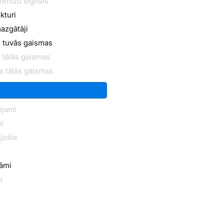
bremžu signāls
kturi
azgātāji
 tuvās gaismas
 tālās gaismas
s tālās gaismas
ējami
i
jošie
kāmi
u