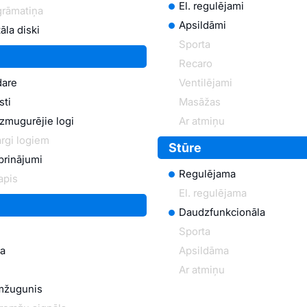
El. regulējami
grāmatiņa
Apsildāmi
āla diski
Sporta
Recaro
dare
Ventilējami
sti
Masāžas
izmugurējie logi
Ar atmiņu
rgi logiem
Stūre
iprinājumi
Regulējama
apis
El. regulējama
Daudzfunkcionāla
Sporta
na
Apsildāma
Ar atmiņu
mžugunis