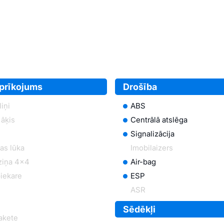
aprīkojums
Drošība
iņi
ABS
āķis
Centrālā atslēga
Signalizācija
as lūka
Imobilaizers
ziņa 4x4
Air-bag
iekare
ESP
ASR
Sēdēkļi
akete