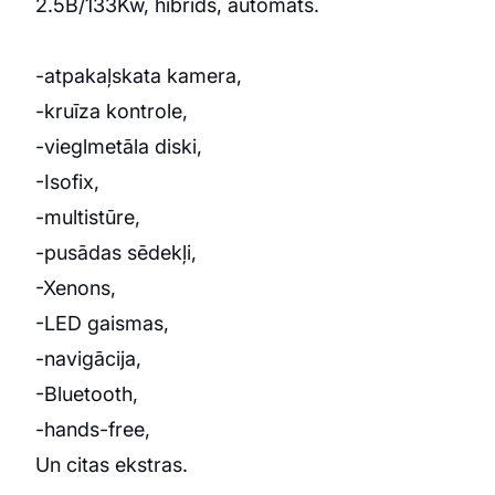
2.5B/133Kw, hibrīds, automāts.
-atpakaļskata kamera,
-kruīza kontrole,
-vieglmetāla diski,
-Isofix,
-multistūre,
-pusādas sēdekļi,
-Xenons,
-LED gaismas,
-navigācija,
-Bluetooth,
-hands-free,
Un citas ekstras.