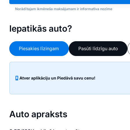
Norādītajam ikmēneša maksājumam ir informatīva nozīme
Iepatikās auto?
Piesakies līzingam
Pasūti līdzīgu auto
Atver aplikāciju un Piedāvā savu cenu!
Auto apraksts