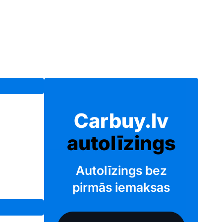
Carbuy.lv
autolīzings
Autolīzings bez
pirmās iemaksas