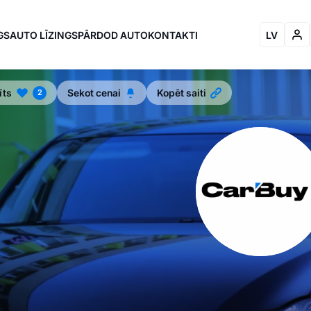
GS
AUTO LĪZINGS
PĀRDOD AUTO
KONTAKTI
LV
īts
Sekot cenai
Kopēt saiti
2