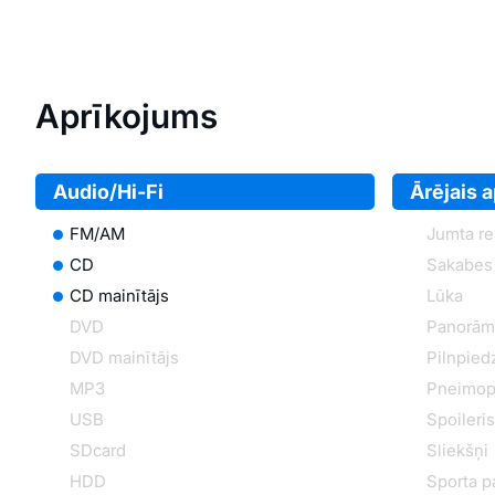
Aprīkojums
Audio/Hi-Fi
Ārējais 
FM/AM
Jumta rel
CD
Sakabes 
CD mainītājs
Lūka
DVD
Panorām
DVD mainītājs
Pilnpied
MP3
Pneimop
USB
Spoileris
SDcard
Sliekšņi
HDD
Sporta p