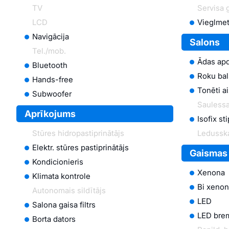
TV
Servisa 
LCD
Vieglmet
Navigācija
Salons
Tel./mob.
Ādas ap
Bluetooth
Roku bal
Hands-free
Tonēti a
Subwoofer
Saulessa
Aprīkojums
Isofix st
Stūres hidropastiprinātājs
Ledussk
Elektr. stūres pastiprinātājs
Gaismas
Kondicionieris
Xenona
Klimata kontrole
Bi xeno
Autonomais sildītājs
LED
Salona gaisa filtrs
LED bre
Borta dators