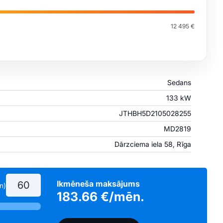
12 495 €
Sedans
133 kW
JTHBH5D2105028255
MD2819
Dārzciema iela 58, Rīga
Ikmēneša maksājums
n)
183.66
€/mēn.