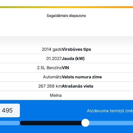
Sagaidāmais diapazons
2014 gads
Virsbūves tips
01.2027
Jauda (kW)
2.5L Benzīns
VIN
Automāts
Valsts numura zīme
267 268 km
Atrašanās vieta
Melna
Aizdevuma termiņš (mē