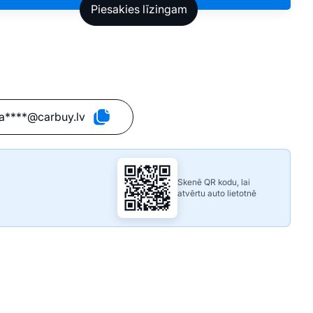
a****@carbuy.lv
Skenē QR kodu, lai
atvērtu auto lietotnē