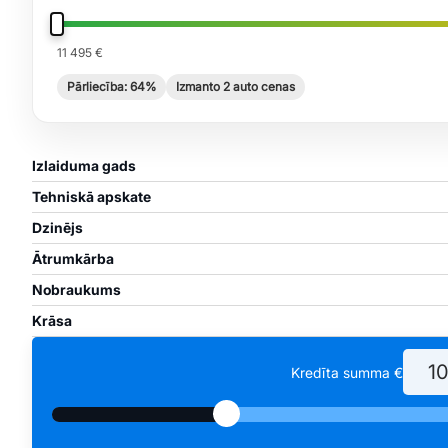
11 495 €
Pārliecība: 64%
Izmanto 2 auto cenas
Izlaiduma gads
Tehniskā apskate
Dzinējs
Ātrumkārba
Nobraukums
Krāsa
Kredīta summa €