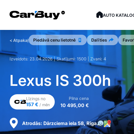
AUTO KATALO
Piedāvā cenu lietotnē
Dalīties
Favor
< Atpakaļ
Izveidots:
23.04.2026
| Skatījumi:
1500
| Zvani:
4
Lexus IS 300h
Pilna cena
Līzings no
157 €
10 495,00 €
/ mēn
Atrodās:
Dārzciema iela 58, Rīga